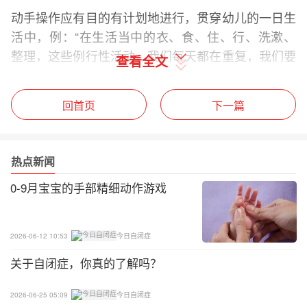
动手操作应有目的有计划地进行，贯穿幼儿的一日生
活中，例：“在生活当中的衣、食、住、行、洗漱、
整理，这些例行性活动，我们每天都在重复，我们要
查看全文
借助这些机会，多给孩子一些动手的机会，在培养孩
子动手的同时，让他们去体验生活，感受生活。
回首页
下一篇
在动手过程中出现也许会遇到一些问题：
1.手指肌力较弱；
热点新闻
0-9月宝宝的手部精细动作游戏
2.手指灵活度较弱；
3.手部控制能力较差；
2026-06-12 10:53
今日自闭症
4.手部肌力较弱；
关于自闭症，你真的了解吗？
5.手眼协调能力差；
2026-06-25 05:09
今日自闭症