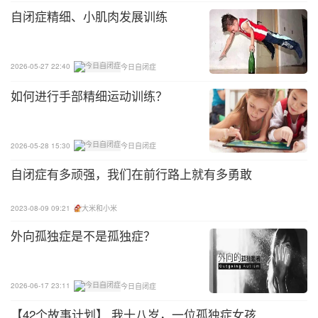
自闭症精细、小肌肉发展训练
6.腕关节与肘关节灵活度差；
但其实想解决这些问题并不难，只要足够细心找到关
2026-05-27 22:40
今日自闭症
窍，坚持训练，就一定能找到适合孩子的居家精细化
训练方法，提高孩子动手动脚的能力，进而提升孩子
如何进行手部精细运动训练？
的智力。
2026-05-28 15:30
今日自闭症
自闭症有多顽强，我们在前行路上就有多勇敢
2023-08-09 09:21
大米和小米
外向孤独症是不是孤独症？
2026-06-17 23:11
今日自闭症
【42个故事计划】 我十八岁，一位孤独症女孩