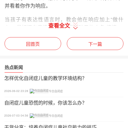
并看着你作为响应。
当孩子有表达性语言时，教会他在响应加上“做什
查看全文
么”，最好还有表情。例如，我叫孩子的小名“楠楠”，
孩子回头来看着我，同时问“妈妈，要做什么？”
回首页
下一篇
家长需要注意的是，除非你准备好做提示/加强的训
练，否则不要随便叫孩子的名字。不然，叫孩子的名
字就失去了作为差异刺激的意义，自闭症儿童就没有
热点新闻
学到任何东西。
怎样优化自闭症儿童的教学环境结构？
2026-06-02 23:28
今日自闭症
自闭症儿童恐慌的时候，你该怎么办？
2026-07-03 04:56
今日自闭症
干货分享：培养自闭症儿童社交能力的技巧