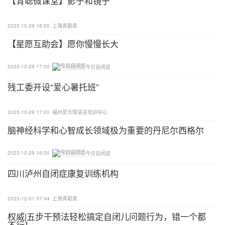
【青聪微课堂】影子和镜子
2023-10-29 18:00
上海青聪泉
【星愿互助会】愿你慢慢长大
2023-10-29 17:00
今日自闭症
残工委开设“爱心暑托班”
2023-10-29 17:00
福州爱乐情语言培训中心
脑神经科学和心智成长领域极为重要的丹尼尔西格尔
2023-10-29 16:00
今日自闭症
四川泸州自闭症康复训练机构
2023-12-01 07:44
上海青聪泉
权威|五步干预法轻松搞定自闭儿问题行为，错一个都
不行！