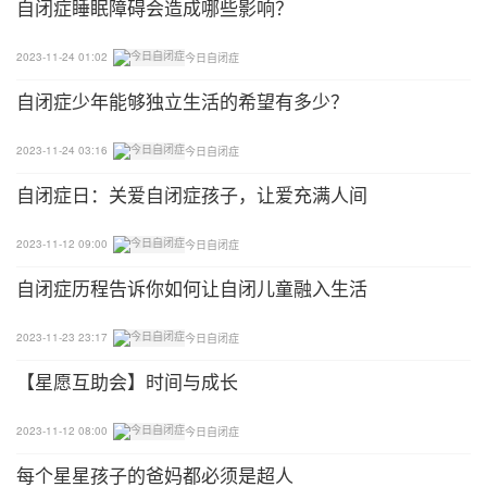
自闭症睡眠障碍会造成哪些影响？
了吗？”，这让家人十分感动。
2023-11-24 01:02
今日自闭症
同时，十分奇妙的是，利亚姆有了自己的女友。这段
关系对他的成长非常有帮助，利亚姆开始尝试建立自
自闭症少年能够独立生活的希望有多少？
己的人际关系规则。虽然他只有14岁，但在摄影师的
2023-11-24 03:16
今日自闭症
镜头前，他清楚自信地说，“我知道对一个人说‘我爱
你’意味着什么。”
自闭症日：关爱自闭症孩子，让爱充满人间
现在，14岁的利亚姆生活可以自理，也在学习适应社
2023-11-12 09:00
今日自闭症
会规则。他也有属于自己的职业发展想法，希望可以
自闭症历程告诉你如何让自闭儿童融入生活
成为一名电气工人。
2023-11-23 23:17
今日自闭症
拥有“超能力”的亨利
【星愿互助会】时间与成长
在纪录片中，摄像师的镜头转向亨利的老师，老师说
2023-11-12 08:00
今日自闭症
“亨利是一个非常聪明的孩子，但他在课堂上的确会
有一些小麻烦。”
每个星星孩子的爸妈都必须是超人