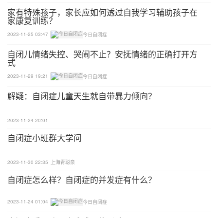
家有特殊孩子，家长应如何透过自我学习辅助孩子在
家康复训练？
纪录片中，老大利亚姆的动手能力极强。每当家里电
器出现问题，都是由爸爸辅助他来修理。这种不需要
2023-11-25 03:47
今日自闭症
和人打交道的活动让他十分放松。
自闭儿情绪失控、哭闹不止？安抚情绪的正确打开方
式
利亚姆很难识别社交行为。与他人交流时，他总会被
2023-11-29 19:21
今日自闭症
问道，“你为什么不能这样考虑一下？”这让他非常困
解疑：自闭症儿童天生就自带暴力倾向？
扰。
2023-11-24 20:01
在自闭症的世界中，孩子们很难识别他人的情绪，更
自闭症小班群大学问
难做出合适的反应。
父母对利亚姆进行了一系列的训练。虽然改变无法立
2023-11-30 22:35
上海青聪泉
刻发生，但在与利亚姆的相处中，他们逐渐感受到了
自闭症怎么样？自闭症的并发症有什么？
变化。
2023-11-24 01:04
今日自闭症
有一天，利亚姆问下班后疲惫的妈妈，“你是感到累