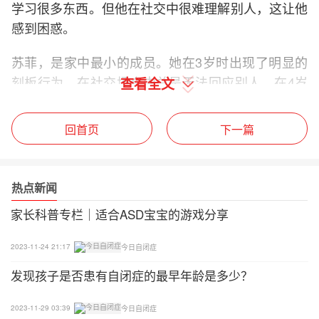
学习很多东西。但他在社交中很难理解别人，这让他
感到困惑。
苏菲，是家中最小的成员。她在3岁时出现了明显的
刻板行为，在社交场合中总是无法回应别人。在4岁
查看全文
时，苏菲被诊断为自闭症。
回首页
下一篇
3个孩子的妈妈瑞秋，是一名社会工作者，也是这个
家庭付出最多的人。
热点新闻
孩子们的爸爸亚当是一名电气工程师，每年有一小半
的时间都在外地出差。
家长科普专栏｜适合ASD宝宝的游戏分享
虽然父亲没有得到明确的诊断，但他认为自己小时候
2023-11-24 21:17
今日自闭症
也很接近自闭症的表现。在3个孩子的成长经历中，
发现孩子是否患有自闭症的最早年龄是多少？
他意识到了早期诊断的重要性。
2023-11-29 03:39
今日自闭症
高功能自闭症的生活