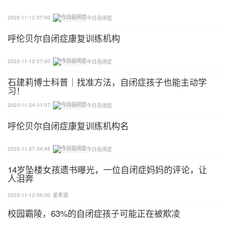
亨利的嗅觉和听觉存在问题，生活中很多微不足道的
2023-11-12 07:00
今日自闭症
事情都会刺激到亨利。他甚至可以闻到蚂蚁的味道，
呼伦贝尔自闭症康复训练机构
每当教室内有蚂蚁时，亨利都会感到十分难受，变得
愤怒暴躁。
2023-11-12 07:00
今日自闭症
石建莉博士科普｜找准方法，自闭症孩子也能主动学
老师和亨利一起制作了一个“冷静箱”，这个箱子里面
习！
有按摩球，有亨利喜欢的各种玩具。当亨利情绪暴
2023-11-24 01:07
今日自闭症
躁，不知所措时，他可以通过冷静箱很快变得平静和
呼伦贝尔自闭症康复训练机构名
放松。
另外，学校老师在了解了亨利的情况后，清理了教室
2023-11-27 04:45
今日自闭症
中的蚂蚁，亨利可以不用再因为教室中的蚂蚁感到痛
14岁坠楼女孩遗书曝光，一位自闭症妈妈的评论，让
人泪奔
苦。
2023-11-12 05:00
星希望
苏菲的挑战与成长
校园霸陵，63%的自闭症孩子可能正在被欺凌
对苏菲来说，上学是一件困难的事情。