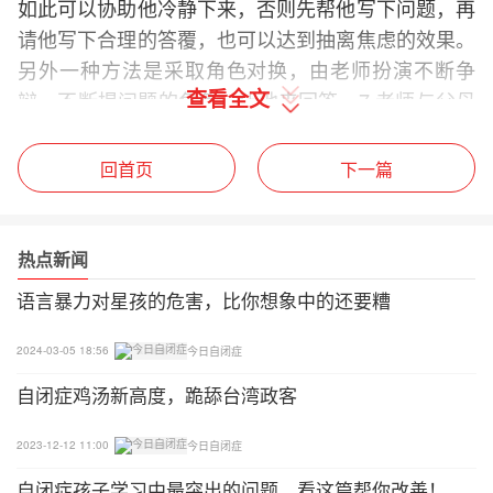
如此可以协助他冷静下来，否则先帮他写下问题，再
请他写下合理的答覆，也可以达到抽离焦虑的效果。
另外一种方法是采取角色对换，由老师扮演不断争
查看全文
辩、不断提问题的角色，让他来回答。7.老师与父母
间正确且频繁的沟通，对于建立孩子正常的学习模式
是十分重要的。
回首页
下一篇
8.要有耐心的听他说话。
热点新闻
在教育教学中，老师和家长应根据每一位自闭症孩子
的身心特点，采取相应的训练方法，努力提高他们的
语言暴力对星孩的危害，比你想象中的还要糟
口语交际能力和表达能力，帮助他们消除退缩行为，
2024-03-05 18:56
今日自闭症
帮助他们走出封闭的空间，迈入新的环境中，接纳新
的生活。
自闭症鸡汤新高度，跪舔台湾政客
2023-12-12 11:00
今日自闭症
自闭症孩子学习中最突出的问题，看这篇帮你改善！