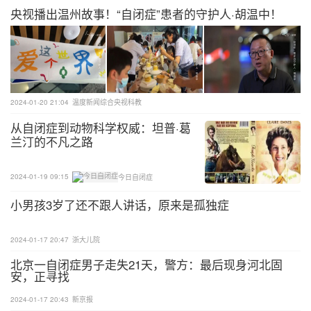
央视播出温州故事！“自闭症”患者的守护人·胡温中！
歉，因为智商仅2岁的罗梓豪会偶尔凑近路人或盯着
顾客看。
“虽然大家都不会怪他，但我要以身作则，让他懂礼
貌。”在罗永华看来，智商与个人修养没有必然关
系。
2024-01-20 21:04
温度新闻综合央视科教
从自闭症到动物科学权威：坦普·葛
兰汀的不凡之路
2024-01-19 09:15
今日自闭症
小男孩3岁了还不跟人讲话，原来是孤独症
2024-01-17 20:47
浙大儿院
北京一自闭症男子走失21天，警方：最后现身河北固
安，正寻找
2024-01-17 20:43
新京报