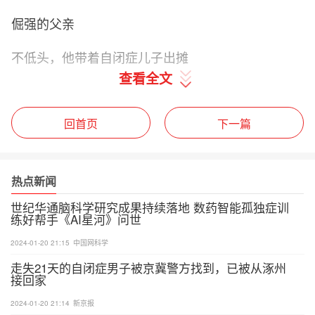
倔强的父亲
不低头，他带着自闭症儿子出摊
查看全文
每天下午4点，在南岸区茶园刘家坪轨道站出入口，
都会出现一对卖玉米饼的父子。
回首页
下一篇
父亲罗永华略显瘦小，但烙起饼来动作麻利。一份10
元的玉米饼共11个，很快就冒着香气出锅，送到顾客
热点新闻
手中。
世纪华通脑科学研究成果持续落地 数药智能孤独症训
在他身边，15岁少年罗梓豪的身形就魁梧许多。在帮
练好帮手《AI星河》问世
父亲搬下五六十斤的煤气罐后，他便坐在一旁的小凳
2024-01-20 21:15
中国网科学
子上。只是或坐或站，自言自语的状态，让人一看就
走失21天的自闭症男子被京冀警方找到，已被从涿州
知道这孩子不太寻常。
接回家
2024-01-20 21:14
新京报
“对不起，他不是要挑衅你。”每天，罗永华都在道