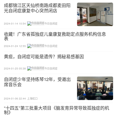
除了懂礼貌，不受嗟来之食也是罗永华对罗梓豪的言
成都锦江区天仙桥南路成都麦田阳
传身教。
光自闭症康复中心突然闭店
从去年开始录制小视频发布到网上后，偶尔也会有粉
2024-01-14 10:54
今日自闭症
丝专程来购买玉米饼。“他们一买就很多份，但我不
收藏！广东省孤独症儿童康复救助定点服务机构信息
卖。”罗永华说得“倔强”， 男人顶天立地，再难也不
表
能靠卖惨挣钱。
2024-01-24 12:55
今日自闭症
儿子一刻也离不了人，但治病要钱，生活也要钱，怎
黄疸，自闭症可能是遗传？揭秘易感基因
么办？
2024-01-25 05:38
今日自闭症
这个不愿向生活低头的男人选择了“抗下去”。每天中
自闭症少年坚持练琴12年，受邀出
午，他都会带着罗梓豪一起去市场采购玉米，准备3
席音乐会
个多小时后就出摊了，晚上10点才能收摊。
2024-01-06 22:44
上海虹口
随着年龄增长，罗永华常常回到家就已经累得直不起
“十四五”第三批重大项目《脑发育异常导致孤独症的机
腰，但他却仍不忘教儿子认字。“他可以不懂这句话
制》