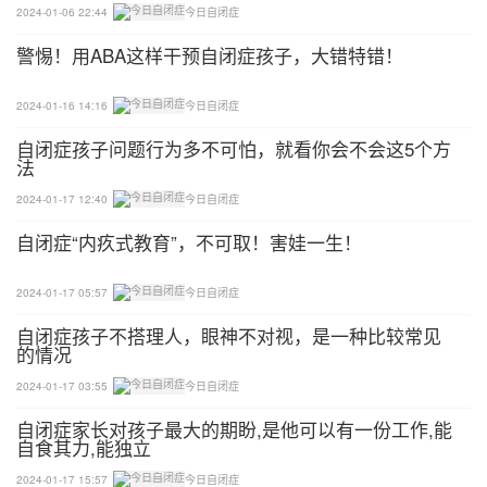
的意思，但这字他必须认识。”罗永华说，因为他始
2024-01-06 22:44
今日自闭症
终怀揣着一位父亲的希望：“如果奇迹发生，他突
警惕！用ABA这样干预自闭症孩子，大错特错！
然‘开窍了’，不认识字可怎么行？”
2024-01-16 14:16
今日自闭症
坚韧的父亲
自闭症孩子问题行为多不可怕，就看你会不会这5个方
不放弃，因为他的全世界只有我
法
2024-01-17 12:40
今日自闭症
2008年，罗梓豪出生在南川区大观镇。
自闭症“内疚式教育”，不可取！害娃一生！
“罗梓豪1岁时，我就和他母亲因感情破裂离婚了。”
2024-01-17 05:57
今日自闭症
罗永华说，从那时起，他就开始了当爹又当妈的生
活。
自闭症孩子不搭理人，眼神不对视，是一种比较常见
的情况
一开始，看着白白胖胖的罗梓豪，再苦再累罗永华都
2024-01-17 03:55
今日自闭症
是高兴的。直到一天，一个朋友说起亲戚家的孩子不
自闭症家长对孩子最大的期盼,是他可以有一份工作,能
会说话是因为生病了，罗永华才开始担心地“对号入
自食其力,能独立
座。”
2024-01-17 15:57
今日自闭症