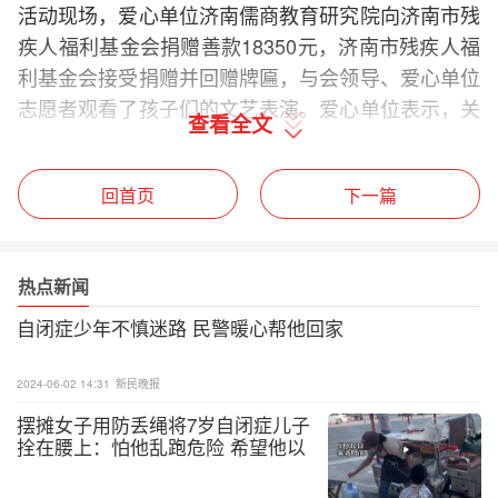
活动现场，爱心单位济南儒商教育研究院向济南市残
疾人福利基金会捐赠善款18350元，济南市残疾人福
利基金会接受捐赠并回赠牌匾，与会领导、爱心单位
志愿者观看了孩子们的文艺表演。爱心单位表示，关
查看全文
心关爱残疾儿童是企业义不容辞的责任，将会积极倡
导更多的社会爱心资源加入到扶残助残行列中，以实
回首页
下一篇
际行动回馈社会，传递爱心，为推动残疾人福利事业
发展贡献自身力量。
热点新闻
自闭症少年不慎迷路 民警暖心帮他回家
2024-06-02 14:31
新民晚报
摆摊女子用防丢绳将7岁自闭症儿子
拴在腰上：怕他乱跑危险 希望他以
后能照顾好自己