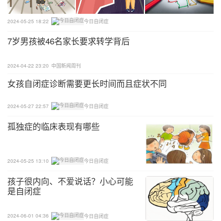
2024-05-25 18:22
今日自闭症
7岁男孩被46名家长要求转学背后
济南市残疾人联合会党组成员、副理事长张伟，济南
2024-04-22 23:20
中国新闻周刊
儒商教育研究院院长焦修壮，济南市残疾人福利基金
女孩自闭症诊断需要更长时间而且症状不同
会党支部书记、秘书长俞艳，济南市民间文艺家协会
副主席孙希才，济南天翼儿童特训中心校长徐玮利参
2024-05-27 22:57
今日自闭症
加活动。
孤独症的临床表现有哪些
2024-05-25 13:10
今日自闭症
孩子很内向、不爱说话？小心可能
是自闭症
2024-06-01 04:36
今日自闭症