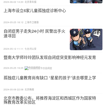
2024-06-02 14:20
北京青年报
上海市设立6家儿童孤独症诊断中心
2024-05-25 18:12
上海市卫健委
自闭症男子走失24小时 民警出手火
速寻回
2024-05-12 11:11
七台河公安
暨南大学师玲玲团队发现自闭症突变影响神经元发育
2024-05-25 19:25
今日自闭症
此次活动的开展既是一次慈善温暖的传递，也是一次
孤独症儿童教育尚有缺口 “星星的孩子”该去哪里上学
正能量的传播，充分展现了爱心单位的高度社会责任
感，彰显了爱心单位持之以恒的奉献精神。济南市残
2024-05-09 22:08
北京晚报
疾人福利基金会将以此次活动为契机，持续擦亮“集
北京市教委公布，将推荐海淀区和西城区作为国家特
殊教育改革实验区
福泉城”品牌，全心全意为残疾人办实事、办好事，