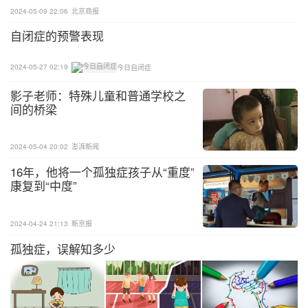
搭建爱心平台，凝聚助残力量，不断增进广大残疾人
2024-05-09 22:06
北京商报
兄弟姐妹的民生福祉。
自闭症的预警表现
2024-05-27 02:19
今日自闭症
影子老师：特殊儿童和普通学校之
间的桥梁
2024-05-04 20:02
澎湃新闻
16年，他将一个孤独症孩子从“重度”
康复到“中度”
2024-04-24 21:13
新京报
孤独症，误解知多少