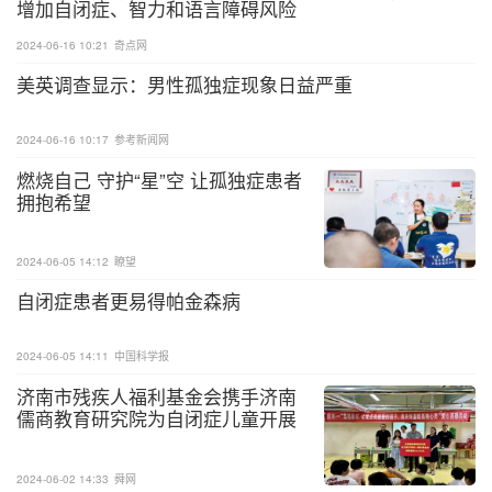
增加自闭症、智力和语言障碍风险
2024-06-16 10:21
奇点网
美英调查显示：男性孤独症现象日益严重
2024-06-16 10:17
参考新闻网
燃烧自己 守护“星”空 让孤独症患者
拥抱希望
上表可见早产儿ASD发病率明显高于足月儿，随着出
2024-06-05 14:12
瞭望
生胎龄的降低这种倾向更为明显，即使在足月儿中也
自闭症患者更易得帕金森病
呈现这种趋势。目前推测早产导致ASD风险增加的原
因应该是多方面的，如早产缩短宫内发育时间使大脑
2024-06-05 14:11
中国科学报
某些特定区域的快速发育进程被干扰、早产可能使神
济南市残疾人福利基金会携手济南
儒商教育研究院为自闭症儿童开展
经细胞损伤和连接异常、未发育成熟的早产儿遭受环
爱心捐赠活动
境压力、早产儿容易出现缺氧或颅内出血等并发症，
以及营养亏欠和使用药物等其它原因。
2024-06-02 14:33
舜网