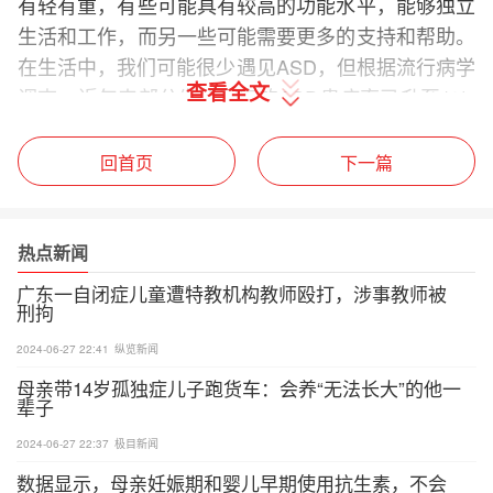
有轻有重，有些可能具有较高的功能水平，能够独立
生活和工作，而另一些可能需要更多的支持和帮助。
在生活中，我们可能很少遇见ASD，但根据流行病学
查看全文
调查，近年来部分发达国家的ASD患病率已升至1%-
1.5%，这可能和更广泛的筛查以及许多不伴随智力
障碍的ASD被筛出有关。至于ASD是怎么发病的并没
回首页
下一篇
有被完全解释清楚，但在研究过程中，发现了一些与
ASD发病的独立危险因素，比如早产。
热点新闻
在流行病学中，独立危险因素意味着早产与ASD风险
广东一自闭症儿童遭特教机构教师殴打，涉事教师被
的增加有关，即使在考虑了其他可能影响ASD风险的
刑拘
因素（如遗传、环境因素、母亲的健康状态等）之
2024-06-27 22:41
纵览新闻
后，早产仍然与ASD的发生有显著的相关性。让我们
母亲带14岁孤独症儿子跑货车：会养“无法长大”的他一
看下来自美国和瑞典的2份调查研究数据。
辈子
2024-06-27 22:37
极目新闻
数据显示，母亲妊娠期和婴儿早期使用抗生素，不会