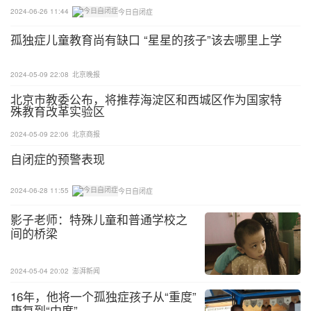
阶段”的基础上。
2024-06-26 11:44
今日自闭症
作为早产儿家长可以在育儿过程中注重以下几种干预
孤独症儿童教育尚有缺口 “星星的孩子”该去哪里上学
措施。增强亲子互动：可以通过日常的拥抱、亲吻、
以及眼神交流来增强与孩子之间的亲密关系。进行互
2024-05-09 22:08
北京晚报
动式游戏，如躲猫猫、拍手游戏，来促进孩子的社交
北京市教委公布，将推荐海淀区和西城区作为国家特
殊教育改革实验区
反应和兴趣。语言刺激：经常与孩子交谈，即使他们
尚未开始说话，也能刺激语言中枢的发展。在日常生
2024-05-09 22:06
北京商报
活中经常和孩子“汇报”，如“我们现在正在穿衣服”或
自闭症的预警表现
“那是一辆红色的车”，帮助孩子将语言与现实世界联
系起来。社交游戏：鼓励孩子参与社交游戏，如轮流
2024-06-28 11:55
今日自闭症
推玩具车或一起玩角色扮演游戏，如“医生和病人”，
影子老师：特殊儿童和普通学校之
帮助孩子理解和练习社交角色。模仿学习：通过模仿
间的桥梁
孩子的发声或动作来鼓励他们模仿，这是学习和沟通
的重要技能。还可以示范简单的动作，如挥手再见或
2024-05-04 20:02
澎湃新闻
点头，然后鼓励孩子模仿。规律生活作息：建立规律
16年，他将一个孤独症孩子从“重度”
的进餐、活动、入睡时间可以帮助孩子感到安全并预
康复到“中度”