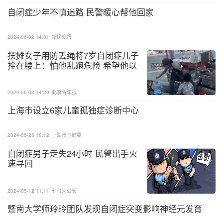
自闭症少年不慎迷路 民警暖心帮他回家
基于早产和ASD间的这一特征，早产儿家庭需要提高
ASD相关知识储备。现在有研究者认为早产儿在婴幼
2024-06-02 14:31
新民晚报
儿时期与ASD儿童婴幼儿时期的一些行为有相似性，
摆摊女子用防丢绳将7岁自闭症儿子
或者说是有重叠症状，比如较少的微笑回应与眼神交
拴在腰上：怕他乱跑危险 希望他以
后能照顾好自己
流、较多的手势表达、对某些声音敏感、不喜欢被拥
抱、不太协调的运动等。当然，这些重叠症状的具体
2024-06-02 14:20
北京青年报
意义还不清楚，需要进一步研究，但不管怎样这提示
上海市设立6家儿童孤独症诊断中心
我们早产儿家庭应该采取一些积极措施，一来可以促
进早产儿神经行为发育，二来也相当于对ASD进行早
2024-05-25 18:12
上海市卫健委
期识别和预防。
自闭症男子走失24小时 民警出手火
速寻回
是的，ASD存在预防的可能性。大脑在生命的早期阶
段具有极高的可塑性，这意味着通过适当的刺激可以
2024-05-12 11:11
七台河公安
使神经心理行为得到促进或改善，包括语言、社交和
暨南大学师玲玲团队发现自闭症突变影响神经元发育
学习能力，但需要强调其有效性是建立在“生命早期