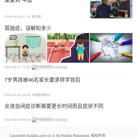
期即将发生的活动。环境布置：在家中创造一个丰富
的学习环境或设置一个专门的游戏区域，提供各种玩
2024-04-24 21:13
新京报
具和材料，鼓励孩子探索和学习。监测发育里程碑：
孤独症，误解知多少
了解婴幼儿发育的一般里程碑，并观察孩子是否按照
预期发展，如果注意到任何可能的发展延迟或问题，
及时进行干预。
早产儿有更高的ASD风险的确让很多早产儿家庭产生
2024-06-27 13:30
今日自闭症
焦虑，也许正是这种情绪可以让早产家庭更积极的去
7岁男孩被46名家长要求转学背后
应对，“未雨绸缪”和“防范于未然”的早期干预显然对
早产儿有益。随着ASD相关研究的深入，针对早产儿
2024-04-22 23:20
中国新闻周刊
的早期干预一定会更精准和有效。
女孩自闭症诊断需要更长时间而且症状不同
参考文献：
2024-06-29 06:34
今日自闭症
1. Dawson, Geraldine. "Early Behavioral Interventio
Copyright Autistic.com.cn © All Rights Reserved. 版权所有
n, Brain Plasticity, and the Prevention of Autism Spe