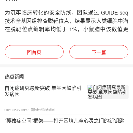
为筑牢临床转化的安全防线，团队通过 GUIDE-seq
技术全基因组排查脱靶位点，结果显示人类细胞中潜
在脱靶位点编辑率均低于 1%，小鼠脑中该数值更
低；同时对次要突变开展功能验证，确认其不影响 C
HD3 蛋白正常功能。更重要的是，团队在非人灵长
回首页
下一篇
类（猕猴）模型中开展鞘内注射 AAV9-TeABE 实
验，成功检测到明确的碱基编辑活性，
验证了该技术
的跨物种应用可行性，为后续临床试验积累了充足前
热点新闻
。
期数据
查看全文
自闭症研究最新突破 单基因缺陷引
发病因
2026-02-27 09:45
国际权威学术期刊
“孤独症空间”框架——打开困境儿童心灵之门的新钥匙