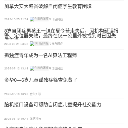
加拿大安大略省破解自闭症学生教育困境
2025-10-25 21:34
今日自闭症
8岁自闭症男孩王一铠在夏令营走失后，因机构延误报
警、定位器失效，最终在仅一公里外被找到时已因失
温离世
2025-08-21 23:28
今日自闭症
孤独症青年成为一名AI算法工程师
2025-07-12 13:18
今日自闭症
金华0—6岁儿童孤独症筛查免费了
2025-05-10 10:42
金华妇联
脑机接口设备可帮助自闭症儿童提升社交能力
2025-05-10 10:41
强脑科技