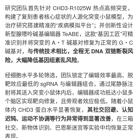
研究团队首先针对 CHD3-R1025W 热点高频突变，
构建了复刻患者核心症状的人源化突变小鼠模型，为
治疗研究搭建精准的“疾病模拟平台”；并创新性设计
新型腺嘌呤碱基编辑器 TeABE，这款“基因工匠”可精
准识别并将突变的 A・T 碱基对修复为正常的 G・C
碱基对，
与传统技术相比，全程无 DNA 双链断裂风
。
险，大幅降低基因组紊乱风险
经细胞水平多轮筛选，团队锁定了编辑效率最高、脱
靶效应最低的 sgRNA 与编辑器组合，通过尾静脉注
射将其送入突变小鼠体内后，编辑器成功抵达小鼠多
个脑区实现靶向修复，且旁观者效应极低。随着小鼠
体内 CHD3 蛋白水平显著恢复，
其社交回避、认知
，在三箱
迟钝、运动不协调等行为异常得到显著改善
社交、新物体识别、巴恩斯迷宫等实验中均恢复正常
表现。