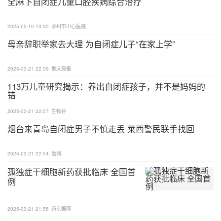
全麻下自闭症儿童口腔疾病综合治疗
2025-05-10 10:35
永州市中心医院
母亲辞职举家去大理 为自闭症儿子“在家上学”
2025-03-21 22:09
重庆晨报
113万儿童研究揭示：养出自闭症孩子，并不是妈妈的
错
2025-03-21 22:07
生物谷
烟台来青岛自闭症男子不慎走丢 莱西警民联手找回
2025-03-21 22:04
信网
孤独症干细胞新药获批临床 全国首
例
2025-03-21 21:58
新京报网