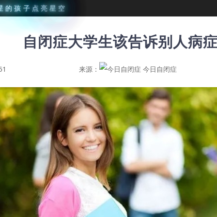
星
的
孩
子
点
亮
星
空
自闭症大学生该告诉别人病
51
来源：
今日自闭症