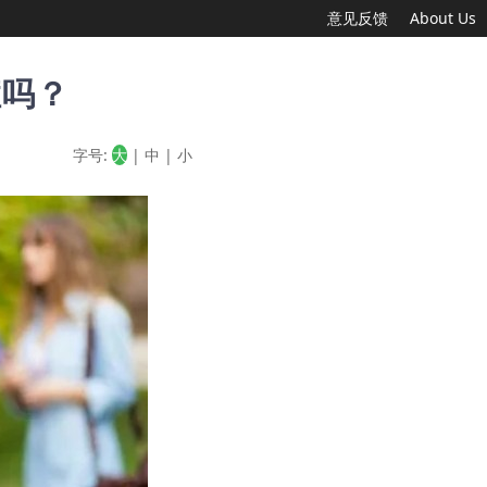
意见反馈
About Us
症吗？
字号:
大
|
中
|
小