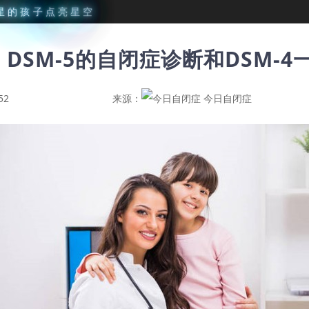
星
的
孩
子
点
亮
星
空
DSM-5的自闭症诊断和DSM-4
52
来源：
今日自闭症