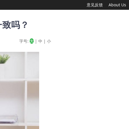
意见反馈
About Us
一致吗？
字号:
大
|
中
|
小