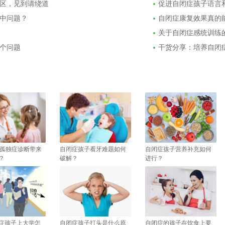
区，见到请绕道
促进自闭症孩子语言
中问题？
自闭症康复效果真的
关于自闭症感统训练
个问题
干货分享：培养自闭
5给孤独症诊断带来
自闭症孩子看牙难题如何
自闭症孩子营养补充如何
？
破解？
进行？
症孩子上大学怎
自闭症孩子打头是什么原
自闭症的孩子在饮食上要