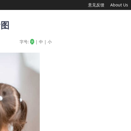
意见反馈
About Us
析图
字号:
大
|
中
|
小