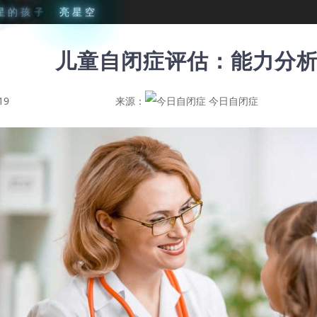
星
的
孩
子
点
亮
星
空
儿童自闭症评估：能力分
19
来源：
今日自闭症