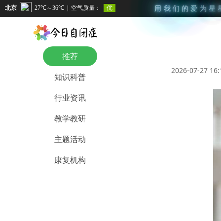
用
我
们
的
爱
为
星
推荐
2026-07-27 16:
知识科普
行业资讯
教学教研
主题活动
康复机构