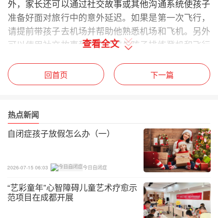
外，家长还可以通过社交故事或其他沟通系统使孩子
准备好面对旅行中的意外延迟。如果是第一次飞行，
请提前带孩子去机场并帮助他熟悉机场和飞机。另外
查看全文
可以使用社交故事和图片提前与孩子排练登机和飞行
时会发生的事情。
回首页
下一篇
请家长提前准备好假日期间将会来访的亲朋好友的相
簿，并允许自闭症孩子在任何时候翻阅这些照片，请
与他一起浏览相册，同时简短地谈论每位家庭成员。
热点新闻
家长应该为家庭成员提供一些能减少孩子的焦虑或者
自闭症孩子放假怎么办（一）
行为问题并增加他的参与度的策略。帮助他们了解自
闭症孩子是否需要冷静的对话，以及他是否偏爱被拥
2026-07-15 06:03
今日自闭症
抱或亲吻。也可以向家庭成员提供其他建议，以顺利
度过假期。
“艺彩童年”心智障碍儿童艺术疗愈示
范项目在成都开展
如果自闭症孩子有特殊饮食需求，请确保他能够吃到