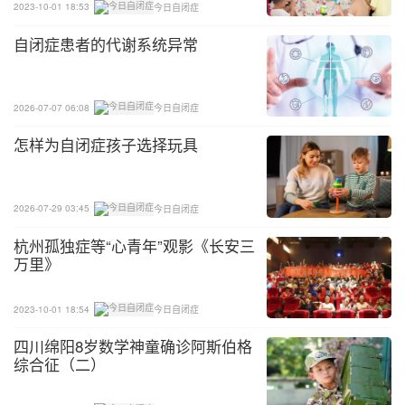
喜欢的食物。即使孩子没有特别的饮食限定，也要注
2023-10-01 18:53
今日自闭症
意摄入的糖量。请尽量帮助他保持规律的睡眠和饮食
自闭症患者的代谢系统异常
习惯。
总之，家长应该充分了解自闭症孩子。要了解他可以
2026-07-07 06:08
今日自闭症
接受多少噪音和其他感官输入。知道他的焦虑程度和
怎样为自闭症孩子选择玩具
需要做的准备工作。了解孩子的恐惧和那些能够让他
更加快乐的事情。请提前计划，不要压力，一切都是
为了度过一个美好的假期。
2026-07-29 03:45
今日自闭症
杭州孤独症等“心青年”观影《长安三
万里》
2023-10-01 18:54
今日自闭症
四川绵阳8岁数学神童确诊阿斯伯格
综合征（二）