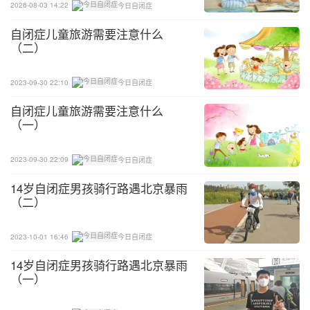
2026-08-03 14:22
今日自闭症
室里才可以做。”家长不能有情绪的发泄。如果家长
自闭症儿童旅游需要注意什么
自己都态度模糊或紧张，孩子可能会做出更多的不当
（二）
行为。保持态度明确并且不带偏见对于我们家长来说
非常重要。
2023-09-30 22:10
今日自闭症
自闭症儿童旅游需要注意什么
（一）
2023-09-30 22:09
今日自闭症
14岁自闭症男孩骑行路遇北京暴雨
（二）
2023-10-01 16:46
今日自闭症
14岁自闭症男孩骑行路遇北京暴雨
（一）