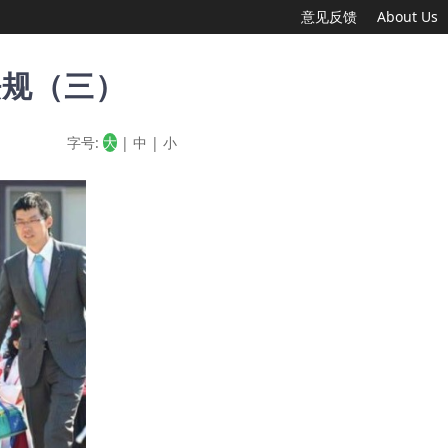
意见反馈
About Us
法规（三）
字号:
大
|
中
|
小