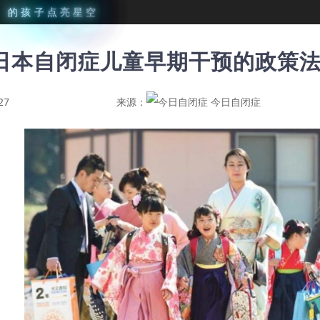
星
的
孩
子
点
亮
星
空
日本自闭症儿童早期干预的政策
27
来源：
今日自闭症