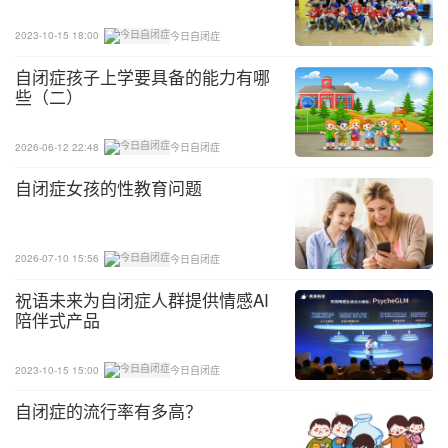
人员在与自闭症儿童家长进行交流时，不能仅仅提供
2023-10-15 18:00
今日自闭症
测验成绩，因为这些单一的分数不能给家长提供充分
自闭症孩子上学要具备的能力有哪
的信息。通过活动产品，家长可以很直观地了解孩子
些（二）
的表现，为自身切实参与早期干预计划提供良好的知
识基础。
2026-06-12 22:48
今日自闭症
3、可以拓宽评价者的思考范围，扩展分析评价的视
自闭症女孩的性教育问题
角。活动产品比语言更具说服力，可以表达一些语言
无法表达的思想和情感等。
2026-07-10 15:56
今日自闭症
关于自闭症早期干预效果评价的资料收集方法，我们
祝语未来为自闭症人群提供情感AI
将在下一篇文章中继续为您分享。
陪伴式产品
2023-10-15 15:00
今日自闭症
自闭症的流行率有多高？