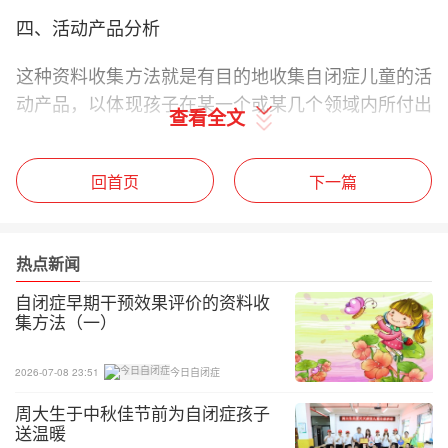
四、活动产品分析
这种资料收集方法就是有目的地收集自闭症儿童的活
动产品，以体现孩子在某一个或某几个领域内所付出
查看全文
的努力和取得的进步。活动产品包括所有与干预大纲
有关的文字、图片、影像、物品等，如作息时间表、
回首页
下一篇
作业本、教科书、成绩单、课堂笔记、日记、照片、
录像、录音、美术作品等。
对自闭症儿童进行活动产品分析具有以下几个优点：
热点新闻
自闭症早期干预效果评价的资料收
1、可以直观地显示出干预对象的进步情况。通过录
集方法（一）
音、录像以及作业等，可以看出孩子口头表达、绘画
以及书写等方面的发展水平。对自闭症儿童来说，活
2026-07-08 23:51
今日自闭症
动产品所提供的信息远比单一的学业分数多。
周大生于中秋佳节前为自闭症孩子
送温暖
2、可以促进早期干预人员与家长的沟通。早期干预