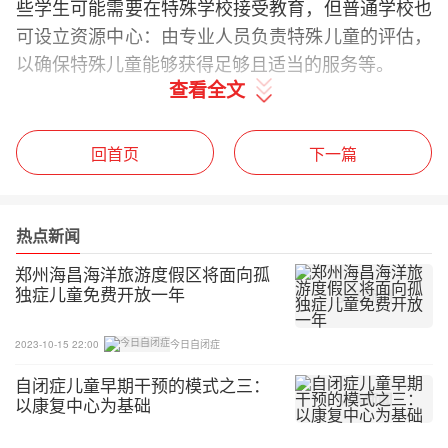
些学生可能需要在特殊学校接受教育，但普通学校也
可设立资源中心：由专业人员负责特殊儿童的评估，
以确保特殊儿童能够获得足够且适当的服务等。
查看全文
该报告将学前融合教育的模式划分为由低到高的不同
层次：一是地区融合，即在普通托幼机构为学前特殊
回首页
下一篇
儿童提供特殊服务，但学前特殊儿童不属于普通班成
员；二是社会融合，即将学前特殊儿童安置在特殊
班，但美术、音乐、体育等课程在普通班上进行；三
热点新闻
是功能融合，即将学前特殊儿童安置在普通班，教师
郑州海昌海洋旅游度假区将面向孤
对他们给予针对性的教育。著名的《沃诺克报告》在
独症儿童免费开放一年
自闭症儿童早期干预中发挥了极为重要的作用，不仅
开启了英国学前融合教育政策的大门，还直接影响了
2023-10-15 22:00
今日自闭症
此后的教育立法。
自闭症儿童早期干预的模式之三：
以康复中心为基础
以上就是英国自闭症儿童早期干预的政策法规，我们
将在下一篇文章中继续为您分享相关内容。