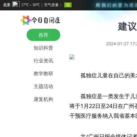
用
我
们
的
爱
为
星
建议
推荐
2024-01-27 17:
知识科普
行业资讯
教学教研
孤独症儿童在自己的美
主题活动
孤独症是一类发生于儿
康复机构
将于1月22日至24日在
干预医疗服务纳入我省基本
文/广州日报全媒体记