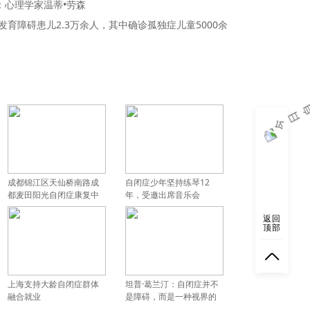
：心理学家温蒂•劳森
经发育障碍患儿2.3万余人，其中确诊孤独症儿童5000余
成都锦江区天仙桥南路成
自闭症少年坚持练琴12
都麦田阳光自闭症康复中
年，受邀出席音乐会
心突然闭店
返回
顶部
上海支持大龄自闭症群体
坦普·葛兰汀：自闭症并不
融合就业
是障碍，而是一种视界的
开拓