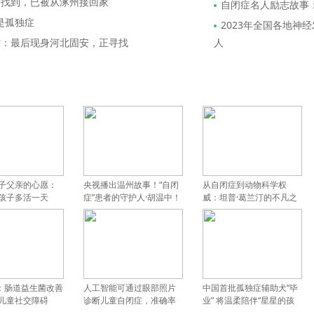
方找到，已被从涿州接回家
自闭症名人励志故事
是孤独症
2023年全国各地神
方：最后现身河北固安，正寻找
人
子父亲的心愿：
央视播出温州故事！“自闭
从自闭症到动物科学权
孩子多活一天
症”患者的守护人·胡温中！
威：坦普·葛兰汀的不凡之
路
刊：肠道益生菌改善
人工智能可通过眼部照片
中国首批孤独症辅助犬“毕
儿童社交障碍
诊断儿童自闭症，准确率
业” 将温柔陪伴“星星的孩
达 100%
子”