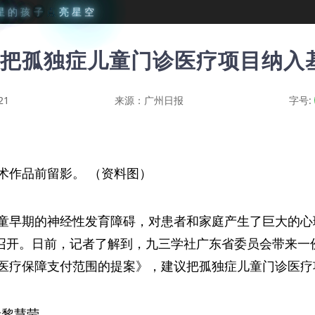
星
的
孩
子
点
亮
星
空
把孤独症儿童门诊医疗项目纳入
21
来源：广州日报
字号:
术作品前留影。 （资料图）
童早期的神经性发育障碍，对患者和家庭产生了巨大的心
广州召开。日前，记者了解到，九三学社广东省委员会带来
医疗保障支付范围的提案》，建议把孤独症儿童门诊医疗
者黎慧莹