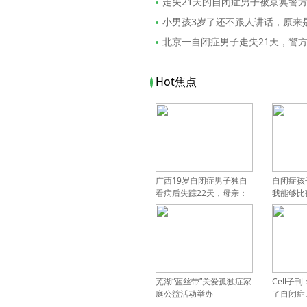
走失21天的自闭症男子被京冀警
小男孩3岁了还不跟人讲话，原来
北京一自闭症男子走失21天，警
Hot焦点
广西19岁自闭症男子独自
自闭症孩
看病后失踪22天，母亲：
我能够比
是我大意了
芜湖“蓝丝带”关爱孤独症家
Cell子
庭公益活动举办
了自闭症