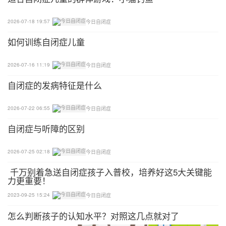
是指两人或多人留意同一事物时，保持投入和专注的
2026-07-18 19:57
今日自闭症
能力。阅读、上课、小组游戏等活动，常常需要共同
如何训练自闭症儿童
专注的技巧。例如，在阅读书本时，教师可以向患儿
示范共同专注的方法，让他们模仿。
2026-07-16 11:19
今日自闭症
4、相关社交技巧
自闭症的发病特征是什么
老师向患儿讲解基本的社交规则和技巧，包括与对话
2026-07-22 06:55
今日自闭症
者保持目光接触、轮流发言、留意别人的身体语言
自闭症与听障的区别
等，并强调必须遵守这些规则，才能与别人有效沟
通。此外，教师要训练患儿控制情绪，让他们知道什
2026-07-25 02:18
今日自闭症
么时候别人不便与他们沟通，并教导他们必须等待合
千万别着急送自闭症孩子入普校，培养好这5大关键能
适的时机，表达自己的需要。
力更重要！
2023-09-25 15:24
今日自闭症
5、加强沟通效能的技巧
怎么判断孩子的认知水平？对照这几点就对了
要训练患儿在语言沟通中只传达足够的信息就可以，