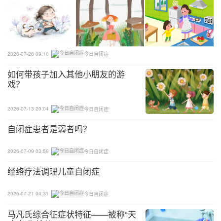
不要喋喋不休，避免东拉西扯、自言自语或做出无谓
的动作，以加强沟通效能。教师要教导他们说话对
题，意思清楚、简洁和有条理。教师可以设定一些限
制，或主导谈话，引导患儿围绕既定的主题交谈，并
2026-07-26 09:10
今日自闭症
教导他们利用手势和身体语言补充说话内容。
如何带孩子加入其他小朋友的游
戏？
6、辅助沟通技巧
2026-07-13 20:04
今日自闭症
帮缺乏语言能力的患儿建立另类的沟通方法，如使用
自闭症患者是弱者吗？
图卡、沟通簿、电脑和其他电子器材来表达自己的思
想、需要和选择，特别是帮患儿学会表示拒绝或不
2026-07-09 03:59
今日自闭症
满，以降低因沟通不善而引发的一连串行为问题，从
经络疗法调理儿童自闭症
而消除旁人对他们的误解。
2026-07-21 04:31
今日自闭症
马凡氏综合征症状特征——被称“天