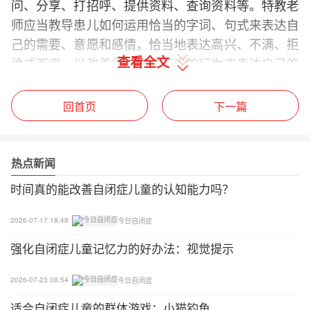
问、分享、打招呼、提供资料、查询资料等。特教老
师应当教导患儿如何运用恰当的字词、句式来表达自
己的需要、意愿和感情，恰当地表达高兴、不满、拒
查看全文
绝或否定，以改善他们通过不当的行为来表达自己的
习惯。老师还要训练患儿进一步用语言向对方要求更
多的资料、以及如何寻求协助去应对不能自行处理的
回首页
下一篇
问题。
2、理解能力
热点新闻
是指明白别人说话的意思或传递的信息，与懂得表达
时间真的能改善自闭症儿童的认知能力吗？
自己同样重要。教师要提高患儿对语言、非语言沟通
2026-07-17 18:48
今日自闭症
的理解，比如要留意别人的表情、语气和感情，使患
儿明白别人的要求，遵从有关指示并了解别人说话的
强化自闭症儿童记忆力的好办法：视觉提示
含义。此外，教师还要提高患儿对环境提示的理解。
2026-07-23 08:54
今日自闭症
3、共同专注技巧
适合自闭症儿童的群体游戏：小猫钓鱼