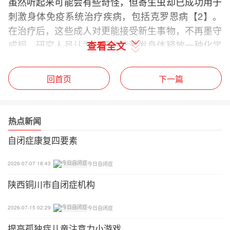
虽然听起来可能会有些奇怪，但寄生虫却已成功用于
刺激身体免疫系统治疗疾病，包括克罗恩病【2】。
在治疗后，这些成人对更能接受新生事物，不再墨守
成规。研究人员认为，蠕虫能激发身体释放一种化学
查看全文
物质，帮助安抚过度活跃的免疫系统。
回首页
下一篇
研究员埃里克·霍兰德（EricHollander）称，还需要
对较严重的自闭症患者做进一步研究。美国国家自闭
症协会的卡罗琳·哈特斯利（CarolineHattersley）也
热点新闻
表示这项研究尚不成熟，现在下结论还为时过早。不
自闭症康复四要素
管怎样，自闭症情况复杂，重要的是，自闭症患者在
获得帮助的情况下能够得以充分发挥他们自己的聪明
2026-07-07 18:43
今日自闭症
才智。
陕西铜川市自闭症机构
研究人员希望新的治疗方法能对自闭症有一个更加深
入的了解，从而加速找到新的治疗方法。
2026-07-15 02:29
今日自闭症
提高孤独症儿童注意力小游戏