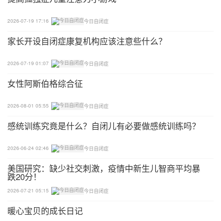
【1】阿斯伯格综合征（AS）：属于孤独症谱系障碍
或广泛性发育障碍，具有与孤独症同样的社会交往障
2026-07-19 17:16
今日自闭症
碍，局限的兴趣和重复、刻板的活动方式。与孤独症
家长开设自闭症康复机构应该注意些什么？
的区别在于此病没有明显的语言和智能障碍。
2026-07-19 01:07
今日自闭症
【2】克罗恩病：一种原因不明的肠道炎症性疾病，
临床表现为腹痛、腹泻、肠梗阻，伴有发热、营养障
女性阿斯伯格综合征
碍等肠外表现。
2026-08-01 05:55
今日自闭症
感统训练究竟是什么？自闭儿有必要做感统训练吗？
2026-06-24 02:46
今日自闭症
美国研究：缺少社交刺激，疫情中新生儿智商平均暴
跌20分！
2026-07-21 05:15
今日自闭症
暖心宝贝的成长日记