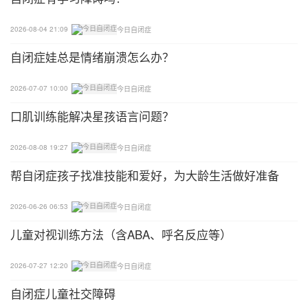
否是由于孩子缺乏微量元素导致的呢?如果孩子出现
了个子矮小，面黄肌瘦等情况，做一个微量元素检查
2026-08-04 21:09
今日自闭症
还是很有必要的。
自闭症娃总是情绪崩溃怎么办？
8、脑干听觉诱发电位测试
2026-07-07 10:00
今日自闭症
自闭症缓则的脑干听觉诱发电位是异常的。事实表
口肌训练能解决星孩语言问题？
明，自闭症患者的脑干，存在功能有功能障碍，传到
时间延长，异常率可达20%-50%。
2026-08-08 19:27
今日自闭症
帮自闭症孩子找准技能和爱好，为大龄生活做好准备
9、注意力测验
2026-06-26 06:53
今日自闭症
通过注意力测试，如注意力持续时间，注意力强度等
对孩子注意力情况进行判定。一般而言，自闭症孩子
儿童对视训练方法（含ABA、呼名反应等）
的注意力不佳，不能长时间的保持注意力的集中。
2026-07-27 12:20
今日自闭症
10、自闭症怎么确诊
自闭症儿童社交障碍