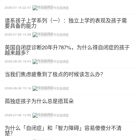
通过上述的各种方法，在排除了孩子是由于生长发育
2026-07-16 22:47
今日自闭症
迟缓，脑部损伤，缺乏微量元素等原因导致一些不良
谱系孩子上学系列（一）：独立上学的表现及孩子需
症状之后，再用量表进行测试，最终通过专家的面
要具备的能力
诊，确诊孩子是否得了自闭症。
2026-07-29 14:38
今日自闭症
11、自闭症检查中的注意事项
英国自闭症诊断20年升787%，为什么得自闭症的孩子
越来越多？
1).一定要寻找专业的医生，工作者就诊，不要被庸
2026-08-03 18:54
今日自闭症
医，骗子耽误了宝贵的治疗时间。
当我们焦虑疲惫到了极点的时候该怎么办？
2).要做好持久战的准备。自闭症是一场持久战，要
2026-08-06 15:16
今日自闭症
做好充分的生理和心理准备，不是一个人作战，而是
孤独症孩子为什么总是捂耳朵
整个家庭一起。
2026-07-06 13:56
今日自闭症
3).要密切配合。家庭，医院，康复机构之间要进行
密切的沟通，形成亲密无间的合作，无论是对于自闭
为什么「自闭症」和「智力障碍」容易傻傻分不清
楚？
症孩子的诊断还是治疗，都大有益处。