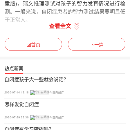
童版)，瑞文推理测试对孩子的智力发育情况进行检
测。一般来说，自闭症患者的智力测试结果要明显低
于正常人。
查看全文
6、量表测试
回首页
下一篇
正规的心理测试量表可以对孩子的各方面情况有一个
比较详细的了解，包括感知觉能力，运动能力等生理
基础，也包括了自我意识，社会关系，社会角色等社
热点新闻
会能力的表现。比如儿童期孤独症评定量表，共15个
自闭症孩子大一些就会说话？
条目，分七级评分，根据分数大概可以给孩子判定为
正常，轻中度或者重度孤独症。建议要找专业工作者
2026-07-14 13:18
今日自闭症
施测。
怎样发觉自闭症
7、微量元素检查
2026-07-29 23:36
今日自闭症
对孩子的身体状况进行检查，自闭症孩子发育缓慢是
自闭症有学习障碍吗？