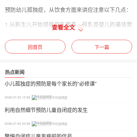
预防幼儿孤独症，从饮食方面来讲应注意以下几点：
1.从新生儿开始提倡母乳喂养。母乳是婴儿的最佳营
查看全文
养品，含有丰富的微量元素，更适宜于婴儿大脑生长
发育。
回首页
下一篇
2.对2～4岁小孩，父母应纠正其偏食习惯，保持膳食
营养平衡。
热点新闻
3.让孩子多吃杂粮、新鲜蔬菜和水果，尤其是富含纤
小儿孤独症的预防是每个家长的“必修课”
维素的食物(芹菜、菠菜、韭菜、笋等)，这些蔬菜还
含有多种维生素、微量元素和矿物质。
2026-07-25 10:56
今日自闭症
利用自然细节预防儿童自闭症的发生
据国内著名孤独症康复专家介绍，儿童孤独症有着多
方面的因素，日常生活中，父母不仅要在饮食方面注
2026-07-25 20:26
今日自闭症
意均衡，确保孩子健康成长;此外，也要多带孩子外
警惕自闭症儿童发病前的信号
出走走，多接触自然，从多方面预防孤独症的发生。