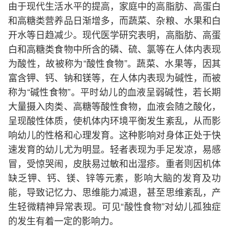
由于现代生活水平的提高，家庭中的高脂肪、高蛋白
和高糖类营养品日渐增多，而蔬菜、杂粮、水果和白
开水等日趋减少。现代医学研究表明，高脂肪、高蛋
白和高糖类食物中所含的磷、硫、氯等在人体内表现
为酸性，故被称为“酸性食物”。蔬菜、水果等，因其
富含钾、钙、钠和镁等，在人体内表现为碱性，而被
称为“碱性食物”。平时幼儿的血液呈弱碱性，若长期
大量摄入肉类、高糖等酸性食物，血液会随之酸化，
呈现酸性体质，使机体内环境平衡发生紊乱，从而影
响幼儿的性格和心理发育。这种影响对身体正处于快
速发育的幼儿尤为明显。轻者表现为手足发凉，易感
冒，受惊哭闹，皮肤易过敏和出湿疹。重者则因机体
缺乏钾、钙、镁、锌等元素，影响大脑的发育及功
能，导致记忆力、思维能力减退，甚至思维紊乱，产
生轻微精神异常表现。可见“酸性食物”对幼儿孤独症
的发生有着一定的影响力。