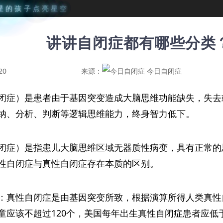
星
的
孩
子
点
亮
星
空
讲讲自闭症都有哪些分类
20
来源：
今日自闭症
闭症）是患者由于基因突变造成大脑思维功能缺失，失去
纳、分析、判断等逻辑思维能力，终身智力低下。
闭症）是指患儿大脑思维区域无器质性病变，具有正常的
性自闭症与真性自闭症存在本质的区别。
：真性自闭症是由基因突变所致，根据演算所得人类真性
童应该不超过120个，美国每年出生真性自闭症患者应低