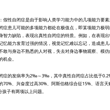
：假性自闭症是由于影响人类学习能力中的几项能力要素
闭症患儿可能的多项能力都处在极值点，即某项能力极弱
身智力缺陷，表现出真性自闭症的特质。例如，在表现出
记忆能力发育过强的情况，视觉记忆难以忘记，造成患儿
不敢与身边不熟悉的人对视，失去对身边事物观察、模仿
的机会。
症的发病率为2‰～3‰，其中真性自闭症占比低于0.2%
70%、兴奋度过高30%、阿斯伯格综合征15%、语言天
部分孩子有两项以上问题。