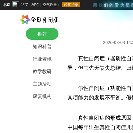
用
我
们
的
爱
为
星
推荐
2026-08-03 14:
知识科普
真性自闭症（器质性自
行业资讯
异，但其先天缺失总结、归
教学教研
主题活动
假性自闭症（功能性自
康复机构
某项能力的发展不平衡。假
真性自闭症的形成原因
中国每年出生真性自闭症儿