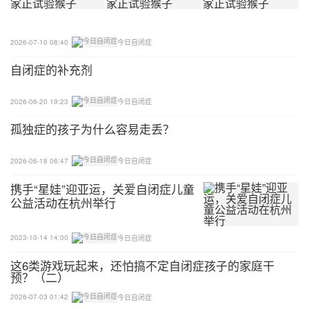
的。
2026-07-10 08:40
今日自闭症
能够先按摩唇、外牙龈、两腮内侧,要避免被孩子咬
手。按摩时，不要到达口腔深部，否则会引起厌恶。
自闭症的补充剂
口腔按摩一起不能忽视下巴的舌丛咽部的轻微按摩!
2026-06-20 19:23
今日自闭症
这些对孩子言语促进都是有很大好处的!
孤独症的孩子为什么容易走丢？
2026-06-18 06:47
今日自闭症
携手“星娃”迎亚运，关爱自闭症儿童
公益活动在杭州举行
2023-10-14 14:00
今日自闭症
这6类游戏玩起来，还怕搞不定自闭症孩子的家庭干
预？（二）
2026-07-03 01:42
今日自闭症