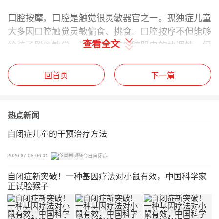
口腔按摩，口腔是触觉很灵敏器官之一。孤独症儿童
大多因口腔触觉灵敏偏食、挑食。口腔按摩不但能够
查看全文
给孩子脱离敏觉，还能够训练口腔肌肉的协调性，促
进言语及发音。
回首页
下一篇
口腔按摩方法
孩子可仰卧位或半躺在大人怀中。
热点新闻
1、大人将手洗洁净；往食指上裹一层纱布。
自闭症儿童的干预治疗方法
2、轻轻地对孩子进行口腔按摩，次序依次为：唇
2026-07-08 06:31
今日自闭症
——表里牙龈——两腮内侧——上颚 ——舌前部
自闭症新突破！一种基因疗法对小鼠有效，中国科学家
——舌中部。
正试验猴子
3、每个部位30次。每日2-3次 注意： 刚开始时，孩
子会很抵制，坚持一段时间后，孩子就会渐渐接受