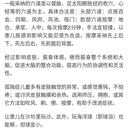
一般采纳的穴道是以督脉、足太阳膀胱经的愈穴、心
经等的穴道为主，具体办法是：头部穴道：点按百
会、四聪、风府、风池、哑门；脸部穴道按摩：地
仓、承浆、人中；每次按摩2分钟，手法宜轻揉，以
患儿既感到影响又能忍受为合适。按摩采纳先上后
下，先左后右，先前面后背面。
经过影响皮肤，振奋体感，继而振奋整个系统和大
脑，促进大脑的整合功能，提高行为的协调性和灵活
性。
孤独症儿童多有皮肤触觉的异常，或感觉愚钝，不怕
疼；或讨厌皮肤触摸和亲热。选用挤压、拥抱，或其
它方法如吹风、刷、擦、按摩，有助于改进症状。
让患儿在沙坑里玩沙，此外，玩海洋球（即球浴）也
能够，但球宜小。