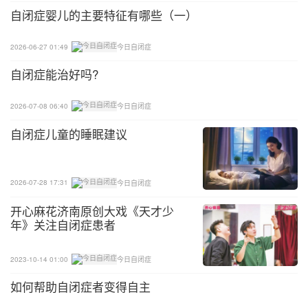
能会让年轻人很难享受亲密关系带来的生理快感。
自闭症婴儿的主要特征有哪些（一）
7、如果青春期自闭症孩子在学校接受的是为主流人
2026-06-27 01:49
今日自闭症
群提供的性教育课程，他可能会知道关于性的所有方
自闭症能治好吗?
面的知识，但他无法将这些知识个性化，而且意识不
到这些知识对他的意义。因此，家长需要让他知道这
2026-07-08 06:40
今日自闭症
些知识是如何和他相关的。
自闭症儿童的睡眠建议
8、自闭症儿童和青少年倾向于从字面上理解事物，
因此，在讨论性的时候要做到明确和直接。在向孩子
2026-07-28 17:31
今日自闭症
讲解性和性行为的时候，要使用在社交和情感上与其
年龄相符的材料，而且要保证这些教学材料中的人体
开心麻花济南原创大戏《天才少
年》关注自闭症患者
构造是符合解剖学的。家长可以和自闭症孩子/青少
年讨论以下话题：青春期、身体部位、个人护理、医
2023-10-14 01:00
今日自闭症
学检查、社交技能，以及与性行为有关的责任。
如何帮助自闭症者变得自主
9、强调自我保护技能，鼓励自闭症孩子和青少年说