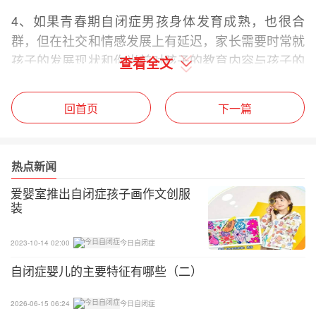
4、如果青春期自闭症男孩身体发育成熟，也很合
群，但在社交和情感发展上有延迟，家长需要时常就
孩子的发展现状和你当前对孩子的教育内容与孩子的
查看全文
老师、护理人员进行坦诚的沟通，如果合适的话，也
可以和当地相关机构进行交流。这将有助于防止孩子
回首页
下一篇
的任何可能的不当公共行为所带来的社会和（或）法
律问题。
热点新闻
5、尽早教给自闭症孩子一些关于性意识的基本知
识：什么是性？什么是可接受的行为？什么时候这些
爱婴室推出自闭症孩子画作文创服
装
行为是可以接受的？教给他们关于身体界限的知识：
我们的身体有哪些界限，以及与他人互动时我们应该
2023-10-14 02:00
今日自闭症
有哪些界限？
自闭症婴儿的主要特征有哪些（二）
6、由感觉处理困难带来的过敏或低敏感，可能会影
响自闭症孩子处理两性间的亲密关系。极度的敏感可
2026-06-15 06:24
今日自闭症