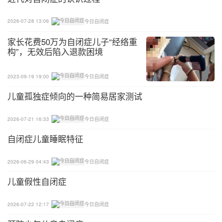
应，以判断按压之力度是否恰当，所用力度之大小可
视乎孩子的需要而定。
2026-07-28 13:06
今日自闭症
家长花费50万为自闭症儿子“经络重
2、铲泥车活动： 家长可先叫孩子俯伏地上，然后托
构”，无效后陷入退款困境
起孩子腹部以下或大腿的位置，让孩子用双手支撑自
己的上身，向前爬行。须要留意的是孩子的背部是否
2023-09-19 19:00
今日自闭症
挺直，双手是否伸直，手掌打开受力。亦可在地上摆
儿童孤独症倾向的一种简易居家测试
放大玩具，让孩子来回运送，充当小司机。活动的时
间视乎孩子的年龄与需要而定，一般幼儿园年纪的孩
2026-07-21 16:33
今日自闭症
子，爬行约3~5分钟便已能为他们提供有效的本体感
自闭症儿童睡眠特征
觉刺激。
3、搓、捏治疗胶活动： 治疗胶是种非常有韧度及弹
2026-06-29 04:43
今日自闭症
性的化学原料合成胶，常应用于增强手力之活动上。
儿童假性自闭症
倘若孩子常有捏人，大力拍打自己或敲击对象之行
为，可让他们将治疗胶放在手掌中紧握或用手指搓
2026-07-22 12:17
今日自闭症
捏，能为双手提供大量本体关节感觉，有效地减少他