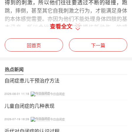
得到的刺激，所以他们往往要透过不断的碰撞，跑
跳，摔倒，甚至其它自我刺激之行为，才能满足身体
的本体感觉需要。亦因为他们不能处理身体四肢的基
查看全文
本讯息，所以会比一般儿童较难模仿新动作，的感
觉，在操控玩具或与人接触时亦会因用力不当而产生
不少行为或社交问题。
回首页
下一篇
三、治疗活动
热点新闻
本体感觉活动- 运用肌肉、关节、将身体置于不同位
置的活动。
自闭症患儿干预治疗方法
1、热狗游戏： 用毛毯或棉被卷着孩子的身体，头部
2026-08-01 11:18
今日自闭症
露出毛毯外，着孩子头部放松，脸向地，孩子现已变
儿童自闭症的几种表现
成「热狗」内之香肠，家长可用枕头或治疗波在孩子
背部、肩膊及髋关节的位置用稳定的力度轻压，治疗
2026-07-19 18:28
今日自闭症
波亦可在孩子身上滚动，需注意的是要留意孩子的反
近代对自闭症的认识过程