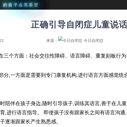
星
的
孩
子
点
亮
星
空
正确引导自闭症儿童说
22
来源：
今日自闭症
在三个方面：社会交往性障碍、语言障碍、重复刻板行为
部分,一方面是需要到专门康复机构,进行语言方面感觉统
时陪伴在孩子身边,随时引导孩子,训练其语言,善于在儿童
育,进行语言指导。 即使孩子没有跟家长之间有语言沟通
孩子逐渐跟家长产生熟悉感。