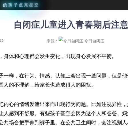
星
的
孩
子
点
亮
星
空
自闭症儿童进入青春期后注
42
来源：
今日自闭症
，身体和心理都会发生变化，出现身心发展不平衡。
子一样，在行为、情感、认知上会出现一些问题，但是他
围人的不理解，给家长也造成很大的困扰。
把内心的情绪发泄出来而出现行为问题。比如注视异性，
让人感到不舒服。有些孩子甚至会因为这个人和爸爸、妈
公共场合把手伸到裤子里。在公共卫生间时，会注视别人