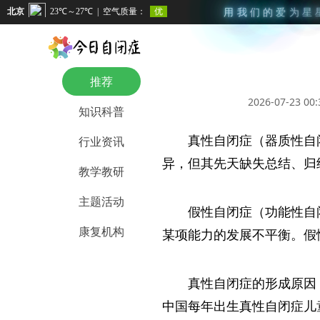
用
我
们
的
爱
为
星
推荐
2026-07-23 00:
知识科普
真性自闭症（器质性自
行业资讯
异，但其先天缺失总结、归
教学教研
主题活动
假性自闭症（功能性自
康复机构
某项能力的发展不平衡。假
真性自闭症的形成原因
中国每年出生真性自闭症儿