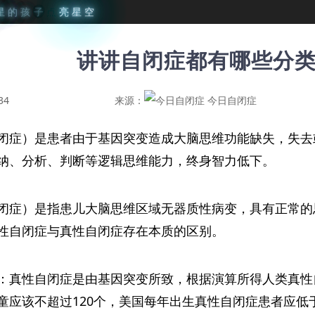
星
的
孩
子
点
亮
星
空
讲讲自闭症都有哪些分
34
来源：
今日自闭症
闭症）是患者由于基因突变造成大脑思维功能缺失，失去
纳、分析、判断等逻辑思维能力，终身智力低下。
闭症）是指患儿大脑思维区域无器质性病变，具有正常的
性自闭症与真性自闭症存在本质的区别。
：真性自闭症是由基因突变所致，根据演算所得人类真性
童应该不超过120个，美国每年出生真性自闭症患者应低