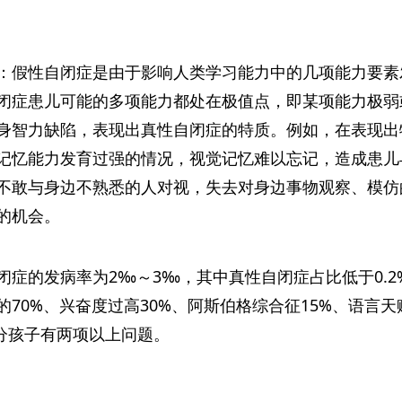
：假性自闭症是由于影响人类学习能力中的几项能力要素
闭症患儿可能的多项能力都处在极值点，即某项能力极弱
身智力缺陷，表现出真性自闭症的特质。例如，在表现出
记忆能力发育过强的情况，视觉记忆难以忘记，造成患儿
不敢与身边不熟悉的人对视，失去对身边事物观察、模仿
的机会。
症的发病率为2‰～3‰，其中真性自闭症占比低于0.2%
70%、兴奋度过高30%、阿斯伯格综合征15%、语言天
部分孩子有两项以上问题。