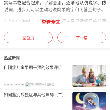
实际事物配合起来，了解意思。逐渐地从仿说字、仿
说词，进步到可以主动地说简单的字和词甚至句子。
到能自动说时，自闭症儿童的语言呈现很明显的代词
查看全文
反转现象，即运用“你”“我”等代词时混淆或说反，将
“你的”说成“我的”，“我要”说成“你要”，这种现象可能
回首页
下一篇
会持续数年之久。有自动说者，大都用来表达需求，
而问问题、回答问题、对话都是后来逐渐出现的。
热点新闻
即使具有对话能力的自闭症儿童，语言仍有显著偏
差。和别人对话时，常把过去学过的语言很机械式地
自闭症儿童早期干预的效果评价
表达出来，让人觉得他们是把所知道的事“告诉你”而
不是在“和你谈话”。也就是说，他们缺乏一般人谈话
2026-07-09 10:03
今日自闭症
时的一来一往、一问一答的声音、声调、表情、姿势
如何鉴别孤独症与其他障碍（二）
相互协调的相互沟通特性。有时会有答非所问或者回
答不得要领的情形出现。他们中有些人发音固然十分
准确，但大都有咬字困难、音调单调、语调和节奏缺