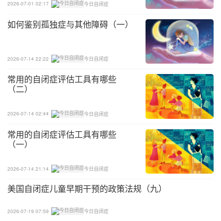
2026-07-01 02:17
今日自闭症
乏变化、缺乏情绪的表达、少有身体动作的配合、语
如何鉴别孤独症与其他障碍（一）
句中断的现象。综合而言，其语言方面的主要困难并
不在语法，而在于实际应用。
2026-07-14 22:22
今日自闭症
常用的自闭症评估工具有哪些
（二）
2026-07-14 02:44
今日自闭症
常用的自闭症评估工具有哪些
（一）
2026-07-14 21:14
今日自闭症
美国自闭症儿童早期干预的政策法规（九）
2026-07-19 07:59
今日自闭症