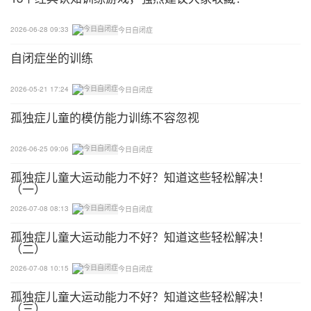
候。如果当下在这个领域有什么明白无误的信息可以
结论的话，那就是“孤独症谱系障碍的病因、病理机
2026-06-28 09:33
今日自闭症
制还不十分清楚，也没有任何公认的、可以推荐的针
自闭症坐的训练
对病因、病理机制的生物治疗措施”这句话。既然如
此，社会上流传的、甚至是从个别医院、机构所推荐
2026-05-21 17:24
今日自闭症
的种种生物治疗措施(包括但不限于各种脑神经营养
孤独症儿童的模仿能力训练不容忽视
药物，外科治疗，免疫治疗，排毒治疗，禁食治疗，
各种磁疗和干细胞移植治疗等等)就并不是真正意义
2026-06-25 09:06
今日自闭症
上的临床循证依据支持的治疗(不管在宣传上用了多
孤独症儿童大运动能力不好？知道这些轻松解决！
专业、高深、科技的名词)，甚至有些是循证依据否
（一）
定了的治疗措施(比如大剂量镁加维生素B6，排毒治
2026-07-08 08:13
今日自闭症
疗等等)。
孤独症儿童大运动能力不好？知道这些轻松解决！
（二）
2026-07-08 10:15
今日自闭症
孤独症儿童大运动能力不好？知道这些轻松解决！
（三）