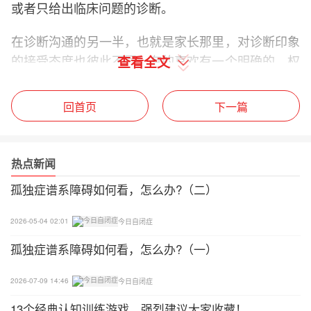
或者只给出临床问题的诊断。
在诊断沟通的另一半，也就是家长那里，对诊断印象
的接受态度也彼此不同，有的喜欢有一个明确的、权
查看全文
威的意见而不能忍受模糊的不确定的判断;有的则对
模糊、不确切的印象较为耐受而反感快速下判断的医
回首页
下一篇
生;还有的，总是追求与医生诊断向左的证据并且不
断更换医生。所以，在获得一个临床判断以后，如果
对这个标签很在意，需要从医患双方的角度个体化地
热点新闻
评估这个判断印象的客观程度与主观程度，花点时间
孤独症谱系障碍如何看，怎么办?（二）
了解你的医生和你自己。
2026-05-04 02:01
今日自闭症
第三、如何看待当前从病因和生物学角度对孤独症谱
孤独症谱系障碍如何看，怎么办?（一）
系障碍的种种干预尝试?
孤独症的病因和生物学治疗方面，目前为止，仍然还
2026-07-09 14:46
今日自闭症
是一个探索和发现的阶段，远未到可以盖棺定论的时
13个经典认知训练游戏，强烈建议大家收藏！