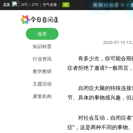
用
我
们
的
爱
为
星
推荐
2026-07-19 13:
知识科普
有多少次，你可能会期
行业资讯
症者拒绝了邀请?一般而言
教学教研
主题活动
自闭症大脑的特殊连接
康复机构
节、具体的事物感兴趣，但
对社会互动，自闭症者“
症”，这是两种不同的事物