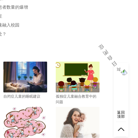
患者数量的爆增
症
速融入校园
处？
自闭症儿童的睡眠建议
孤独症儿童融合教育中的
问题
返回
顶部