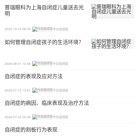
子的情况就变得容易多了。
普瑞眼科为上海自闭症儿童送去光
明
以固执行动为基础，来谋求理想的行动
2023-10-14 08:00
今日自闭症
例如：对数字会固执时，光是会念、会写，对于[数
如何管理自闭症孩子的生活环境？
字的学习]只是能做的一部分。此外，对数唱和物的
对应，以及所听到的数字和写出数字的比较等，将
[数字]让他实际使用，则是必须学会的行动。这些行
2026-08-01 12:56
今日自闭症
动能成为一种可应对各种问题的形态时，才算是[数
自闭症的表现及应对方法
字的学习]之完成。所以，对于孩子沈迷的读、写之
行动，以此做为基础，然后加上[奖品]之辅助使用，
2026-07-14 13:51
今日自闭症
同时进行弹性的[数字的学习]才是理想之策。
自闭症的病因、临床表现及治疗方法
提高和其它行动的关联性，使之形成实用的行动
2026-07-22 05:40
今日自闭症
所形成的行动，可成为其它行动的线索。相反地，利
自闭症的刻板行为表现
用其它行动的线索，再来做适切的行动，要以此方式