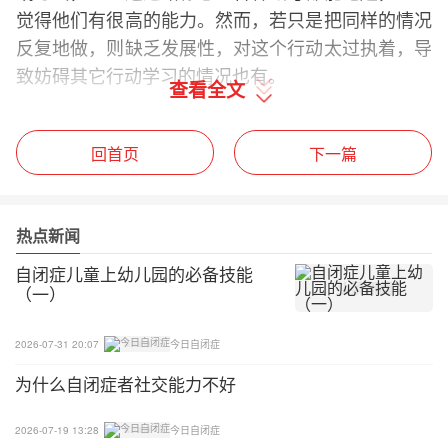
觉得他们有很高的能力。然而，若只是把同样的情况
反复地做，则缺乏发展性，对这个行动太过执着，导
致妨碍其它行动学习的情况也有。
查看全文
Ⅱ、改善方法：
回首页
下一篇
使用奖励品
在其它情况也无法和你和好相处，可是孩子在做固执
热点新闻
行动的时候，有不太受阻碍的现象，所以对这个孩子
自闭症儿童上幼儿园的必备技能
能很灵巧的让他继续固执行动，并多制造些机会给
（一）
他，对孩子来说，就已是得到最好的奖品。
2026-07-31 20:07
今日自闭症
如果对图画书上所画的东西，能说出其一或写一个数
字，则以奖品做为基础，来形成新的行动。假定是持
为什么自闭症者社交能力不好
续不断地做旋转的固执行动，却无法直接使用奖品，
你就加入牠的旋转行动中，而在这个情况下，改变孩
2026-07-19 13:28
今日自闭症