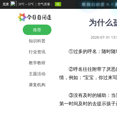
用
我
们
的
爱
为
星
为什么
推荐
2026-07-31 13:
知识科普
①过多的呼名：随时随
行业资讯
教学教研
②呼名往往附带了厌恶
主题活动
情，例如：“宝宝，你过来写
康复机构
③没有及时的辅助：当
第一时间及时的去提示孩子