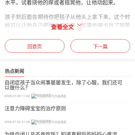
水平。试着挠他的痒或者摇晃他，让他动起来。
孩子到后面会期待你把毯子从他头上拿下来。这个时
候可以让他自己把毯子拿下来，如果他被卡住了就帮
查看全文
他。玩了几天游戏之后，让孩子在你给他毯子开始游
戏的时候试着遮住自己的头。
回首页
下一篇
一个迹象表明，孩子真的“学会了”游戏，他会自己主
动去玩。在他面前放一条毯子，问他玩不玩。如果他
热点新闻
把毯子捡起来，说明他学会自己拿毯子开始游戏了。
自闭症孩子当众闹事屡屡发生，除了心酸，我们还可
以做什么？
孩子是要重复学习的，特别是注意力难以集中的幼
儿。需要多次玩这个游戏，每天重复几轮，以便孩子
2026-07-29 11:02
今日自闭症
“学习”游戏。孩子可能不会马上会说拟声词，但是他
注意力障碍宝宝的治疗原则
参与了游戏的其他部分，我们知道他理解了这套程
序。这时不管有没有说出这个词，需要继续在游戏中
2026-07-30 21:08
今日自闭症
多次尝试引出这个单词，以帮助他学会模仿你。
为啥自闭儿总不肯吃饭？知道真相后的妈妈心疼流