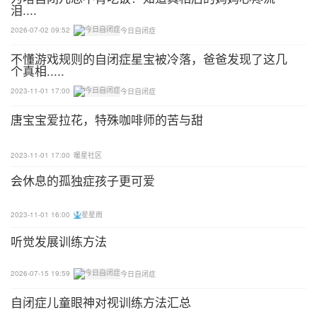
泪....
玩这个游戏好几天后，家长说拟声词之前可以先暂停
2026-07-02 09:52
今日自闭症
一下，微笑并期待地看着你的孩子，暗示该轮到他说
不懂游戏规则的自闭症星宝被冷落，爸爸发现了这几
拟声词了。因为已经玩了很多次这个游戏，而且孩子
个真相.....
知道接下来会发生什么，你的孩子可能会自己说出
2023-11-01 17:00
今日自闭症
来。
唐宝宝爱拉花，特殊咖啡师的苦与甜
扩展游戏的方法
2023-11-01 17:00
暖星社区
孩子熟悉后，需要在游戏里加入变化，可以让孩子学
会休息的孤独症孩子更可爱
到新的点，也防止产生刻板。
2023-11-01 16:00
星星雨
1.把遮住孩子换成遮住家长。躲在毯子下面，让孩子
听觉发展训练方法
把毯子从你头上拿下来，问“爸爸/妈妈在哪儿?”如果
孩子不想揭开你的毯子，那就揭开你自己的。更好的
2026-07-15 19:59
今日自闭症
办法是，让别人帮你的孩子把毯子从你头上拿下来，
自闭症儿童眼神对视训练方法汇总
让他知道他可以做到游戏的这一部分。