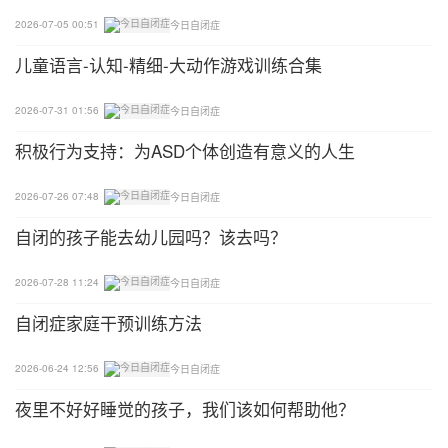
2.让新来的人扮演这两个角色中的一个，当孩子躲起
2026-07-05 00:51
今日自闭症
来的时候，让新来的人躲起来或者叫他。
儿童语言-认知-精细-大动作游戏训练合集
3.设置另一个障碍。当你的孩子在附近玩耍，躲在枕
2026-07-31 01:56
今日自闭症
头、门后、浴帘后或沙发后面时，像之前那样叫你的
积极行为支持：为ASD个体创造有意义的人生
孩子“某某某在哪里”。或者问你的孩子“妈妈在哪儿?”
然后突然跳出来用拟声词和他交流。
2026-07-26 07:48
今日自闭症
4.当你的孩子掌握了这个游戏，并且能够轻松地遮盖
自闭的孩子能去幼儿园吗？该去吗？
和揭开自己头部的毯子时，更换新的活动。
2026-07-28 11:24
今日自闭症
通过学习如何玩躲猫猫游戏，可以把玩耍也变成干预
​自闭症家庭干预训练方法
的一部分，取得更快的进步！
2026-06-24 12:56
今日自闭症
夜里不好好睡觉的孩子，我们该如何帮助他？