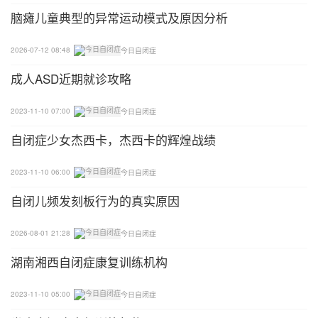
脑瘫儿童典型的异常运动模式及原因分析
一成不变的话题
2026-07-12 08:48
今日自闭症
耀明对于公共汽车路线了如指掌。每次与同学谈话，
成人ASD近期就诊攻略
他都围绕公共汽车的路线，令人感到烦厌，不敢与他
交谈。
2023-11-10 07:00
今日自闭症
✦我们如何理解这样的行为?
自闭症少女杰西卡，杰西卡的辉煌战绩
1、由于他们难以解读别人的表情，因此不知道别人
2023-11-10 06:00
今日自闭症
已经厌倦了不断重复的话题；
自闭儿频发刻板行为的真实原因
2、类此这样的偏好与固执，大有可能是出于紧张和
2026-08-01 21:28
今日自闭症
焦虑不安；
湖南湘西自闭症康复训练机构
3、也许是希望与别人谈话，但因强烈的爱好和狭窄
的生活体验而缺乏其他话题。
2023-11-10 05:00
今日自闭症