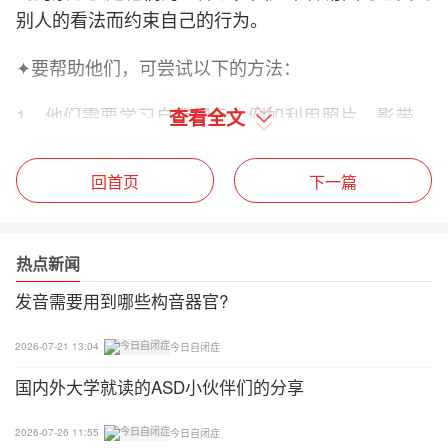
别人的看法而约束自己的行为。
✦要帮助他们，可尝试以下的方法：
1、他们需要学习自我提示，例如利用照片、影带、
查看全文
镜子来帮助学生看看自己在活动中的行为表现；
回首页
下一篇
2、提示TA反问自己为什么这样做及想想自己的内心
感受，以协助TA建立个人的经验；
热点新闻
3、透过图象资料，帮助他们明白这样的行为对其他
人所造成的影响；
发音需要用到哪些构音器官?
4、提示他们适当的社交行为；
2026-07-21 13:04
今日自闭症
国内外大学就读的ASD小伙伴们的分享
5、提供一些活动，让他们领略别人的感受。
2026-07-26 11:55
今日自闭症
02