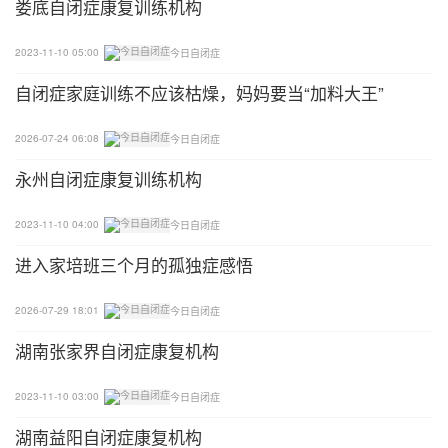
娄底自闭症康复训练机构
✦要帮助他们，可尝试以下的方法：
2023-11-10 05:00
今日自闭症
1、与TA讨论何时可以谈论自己偏好的话题。例如：
自闭症家庭训练不应该枯燥，妈妈要当“加料大王”
只有在别人提问时，才告诉他们个人资料，而不会随
便透露自己的私隐；
2026-07-24 06:08
今日自闭症
2、教导他们运用一些令人容易接受的方式去谈论喜
永州自闭症康复训练机构
好的话题。例如：小明对时间特别感兴趣，客人一来
到他的家，他便会问：「你什么时候走？」令到他的
2023-11-10 04:00
今日自闭症
父母十分尴尬。他们可以教导小明另一种表达方式：
进入家培班三个月的孤独症感悟
「请问你愿意逗留多久？」；
2026-07-29 18:01
今日自闭症
3、也可以利用TA这方面的偏好，来奖励他完成一些
湖南张家界自闭症康复机构
较为沉闷的工作；
2023-11-10 03:00
今日自闭症
4、如果TA期望用重复话题来减轻压力，教师可以尝
试摒除导致压力的因素，并教导TA自我松弛的方
湖南益阳自闭症康复机构