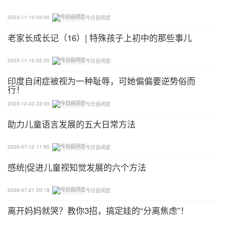
法；
2023-11-10 02:00
今日自闭症
5、如有需要，用说话、手势、甚以至眼神去提示TA
老家长成长记（16）| 特殊孩子上初中的那些事儿
停止谈论自己偏好的话题；
2023-11-10 02:00
今日自闭症
6、时常告诉TA可以与人谈论的其他话题。
印度自闭症被视为一种耻辱，可她偏偏要逆势俗而
行！
03
2023-12-03 22:00
今日自闭症
不成熟的社会行为
助力儿童语言发展的五大日常方法
美琴近期每逢见到其他人，不论男女，熟悉的或是陌
2026-07-12 11:55
今日自闭症
生人，均会热情地拥抱他们。
感统|促进儿童视知觉发展的六个方法
✦我们如何理解这样的行为?
2026-07-21 20:18
今日自闭症
1、他们不能透过观察，意识到在不同情况下应该怎
离开妈妈就哭？教你3招，搞定娃的“分离焦虑”！
样与人相处，例如与人保持什么距离才属恰当；