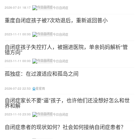
未完待续哦~请持续关注下一篇，我们将会讲怎样科
2026-07-31 18:17
今日自闭症
学的干预自我刺激行为，并且正确的判断，哪一种干
预方法才是真正有效的呢？
重度自闭症孩子被7次劝退后，重新返回普小
2023-11-11 00:00
今日自闭症
自闭症孩子失控打人，被捆进医院，单亲妈妈解析“管
错方向”
2023-11-11 00:00
今日自闭症
孤独症：在过渡适应和孤岛之间
2026-07-22 22:53
星星雨
自闭症家长不要“逼”孩子，也许他们还没想好怎么和世
界和解
2023-11-10 23:00
今日自闭症
自闭症患者的现状如何？社会如何接纳自闭症患者？