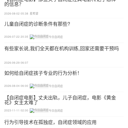
的信息？
干预教学活动中，老师需要一直纠正提醒孩子停止自
2026-08-02 05:38
星希望
我刺激行为，孩子没有办法同时进行老师安排的教学
儿童自闭症的诊断条件有那些?
活动与自我刺激行为。
2026-07-22 20:35
今日自闭症
2、与其他强化物形成竞争关系。
有些家长说,我们全天都在机构训练,回家还需要干预吗
自我刺激对于自闭症孩子的强化性质更强。孩子无法
获取正常有激励性的强化物，强化物的正确引导性质
2026-06-29 06:07
也无法达到目的。
如何给自闭症孩子专业的行为分析！
3、自闭症孩子的自我刺激行为会影响孩子的正常社
2026-08-04 06:00
今日自闭症
交。
【自闭症电影】丈夫出轨，儿子自闭症，电影《黄金
花》女主太难了
自闭症孩子的自我刺激行为会更加突出与怪异。会与
2023-11-11 02:00
今日自闭症
其他孩子产生社交距离。
行为引导技术在孤独症，自闭症领域的应用