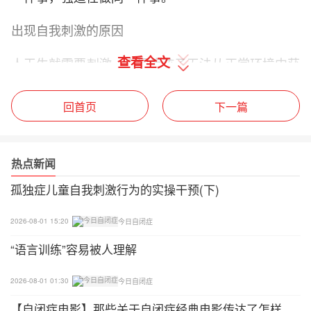
出现自我刺激的原因
查看全文
人天生就需要刺激。自闭症孩子无法从正常环境中获
取刺激，自然而然选择自我刺激。
回首页
下一篇
美国做过一个非常著名的实验：
将人放到一个没有任何刺激的房间。没有时间，没有
热点新闻
颜色，只提供水和食物，这些上面也没有任何内容。
一天以后这个人就选择终止实验。
孤独症儿童自我刺激行为的实操干预(下)
因为这个人身体和心理同时出现了不能承受这个环境
2026-08-01 15:20
今日自闭症
的反应。这个实验也告诉我们，刺激对人是必要的。
“语言训练”容易被人理解
为什么要干预孩子的自我刺激
2026-08-01 01:30
今日自闭症
1、严重分散孩子的注意力。
【自闭症电影】那些关于自闭症经典电影传达了怎样