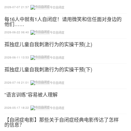
3.将舌头伸出，向右(左)嘴角，停留3—5秒再缩回放
2026-07-07 21:57
今日自闭症
松；
每16人中就有1人自闭症！请用微笑和信任面对身边的
他们……
4.将舌头伸出，向左右嘴角连续移动3—5次；
2026-06-22 06:40
今日自闭症
5.将舌头伸出向上(下)嘴唇，停留3—5秒再缩回放
孤独症儿童自我刺激行为的实操干预(上)
松；
2026-06-11 13:53
今日自闭症
6.将舌头伸出向上下嘴唇连续移动3—5次；
孤独症儿童自我刺激行为的实操干预(下)
7.将舌头伸出，延嘴唇顺(逆)时钟方向绕一圈；
2026-07-16 21:01
今日自闭症
8.将舌头伸向口腔内右(左)脸颊(外观可以看到突
“语言训练”容易被人理解
出)，停留3—5秒再缩回放松；
2026-05-17 18:22
今日自闭症
9.将舌头伸至上下排牙齿，向左右移动做出清洁牙齿
【自闭症电影】那些关于自闭症经典电影传达了怎样
状；
的信息？