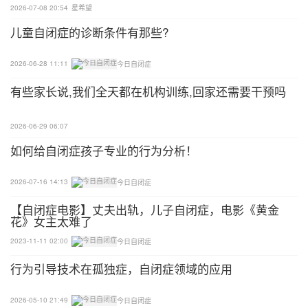
10.用舌头顶住上硬颚作出马蹄声；
2026-07-08 20:54
星希望
儿童自闭症的诊断条件有那些?
11.用舌头顶住门牙后方，从硬颚移动至后方软颚。
2026-06-28 11:11
今日自闭症
吹气练习
有些家长说,我们全天都在机构训练,回家还需要干预吗
比如吹蜡烛锻炼气息，吹的时候不要用力吹灭，而是
轻轻吹，控制气息的力度；我们还可以吹小纸条，在
2026-06-29 06:07
一张桌子上，家长和孩子分别坐在桌子两侧，将纸条
如何给自闭症孩子专业的行为分析！
吹过来吹过去，不让纸条落在地上，看谁吹的时间最
2026-07-16 14:13
今日自闭症
长，也可以吹羽毛等。吹之前要深吸一口气，让气息
更长；吹泡泡也是不错的选择，用力或轻轻吹，由于
【自闭症电影】丈夫出轨，儿子自闭症，电影《黄金
花》女主太难了
气息的力度不同，泡泡可大可小，甚至吹破。
2023-11-11 02:00
今日自闭症
声气结合训练
行为引导技术在孤独症，自闭症领域的应用
比如我们说一句话：有一群小朋友在操场上跑步。这
2026-05-10 21:49
今日自闭症