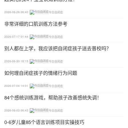
次；
2026-06-26 06:40
今日自闭症
6.将嘴形从”呜”变成”一”(可不发出声音)，连续3—5
非常详细的口肌训练方法参考
次；
2026-07-17 01:44
今日自闭症
7.将嘴形做出”啊—呜”(可不发出声音)，连续变化3—
别人都在上学，我应该把自闭症孩子送去普校吗？
5次；
2026-06-30 18:15
今日自闭症
8.将嘴巴用力闭紧吸住，并做出”啵”的声音；
如何理自闭症孩子的情绪行为问题
9.将嘴唇向内用力吸，用鼻腔吹气和吸气。
2026-07-04 14:01
今日自闭症
舌头运动
84个感统训练游戏，帮助孩子改善感统失调！
1.将舌头伸出，越长越好，停留3—5秒再缩回放松；
2026-06-03 06:43
今日自闭症
2.以同样的速度将头伸出—缩回，连续3—5次；
0-6岁儿童85个语言训练项目实操技巧