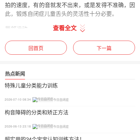
拍的速度，有的音就发不出来，或是发得不准确，因
此，锻炼自闭症儿童舌头的灵活性十分必要。
查看全文
唇部运动
1.将嘴巴张开至最大(或说”啊”)，停留3—5秒再放
回首页
下一篇
松；
2.将嘴巴向左右伸展(或说”一”)，停留3—5秒再放
热点新闻
松；
特殊儿童分类能力训练
3.将嘴巴噘嘴呈圆形(或说”呜”)，停留3—5秒再放
松；
2026-07-10 08:34
今日自闭症
构音障碍的分类和矫正方法
4.将嘴形从”啊”变成”一”(可不发出声音)，连续3—5
次；
2026-06-13 23:18
今日自闭症
5.将嘴形从”啊”变成”呜”(可不发出声音)，连续3—5
超实用的24个宝宝认知训练方法！