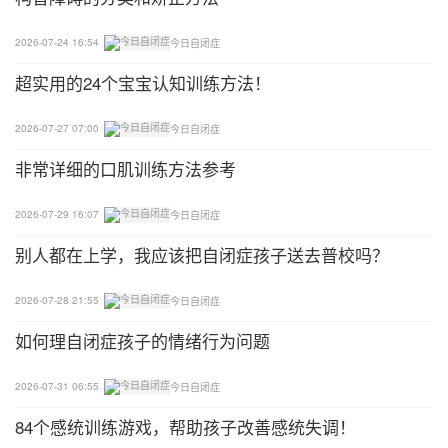
（3）需要每天固定的对本体觉进行训练：就像身体
2026-07-24 16:54
今日自闭症
每天需要运动一样，神经系统每天也需要“运动”。
超实用的24个宝宝认知训练方法！
2
2026-07-27 07:00
今日自闭症
简单的家庭本体觉亲子互动训练
非常详细的口肌训练方法参考
（1）摸身体游戏：小一点的孩子，父母可以和孩子
2026-07-29 16:07
今日自闭症
玩儿摸身体部位的游戏，摸耳朵、鼻子、眼睛、脚
别人都在上学，我应该把自闭症孩子送去普校吗？
趾、左右腿等，父母和孩子轮流发出指令，一起完成
动作。
2026-07-28 21:55
今日自闭症
（2）大象爬游戏：双腿直立、身体向下趴，双臂直
如何理自闭症孩子的情绪行为问题
立撑住地，像大象一样爬行，家长可以在白纸上画上
手印、脚印，让孩子按照手脚印进行大象爬行。
2026-07-31 06:55
今日自闭症
84个感统训练游戏，帮助孩子改善感统失调！
（3）跳房子：家长和孩子一起玩跳房子游戏。