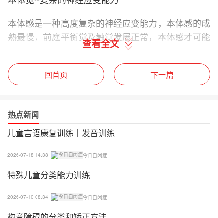
本体感是一种高度复杂的神经应变能力，本体感的成
熟最慢，前庭平衡觉及触觉发展正常，本体感才可能
查看全文
正常。从简单的动作，如吃饭脱衣服、写字、骑车，
到高难度的体操体能动作都需要本体感的功能。
回首页
下一篇
本体觉的简单训练
1
热点新闻
儿童言语康复训练｜发音训练
本体觉训练要点
（1）最佳的训练阶段：是在7岁之前；7岁之后的训
2026-07-18 14:38
今日自闭症
练要加大频率、加大力度、加大训练的时长。
特殊儿童分类能力训练
（2）最好的训练方法：是进行专业的本体觉训练，
2026-07-10 08:34
今日自闭症
父母一起陪伴的本体觉家庭亲子互动训练。
构音障碍的分类和矫正方法