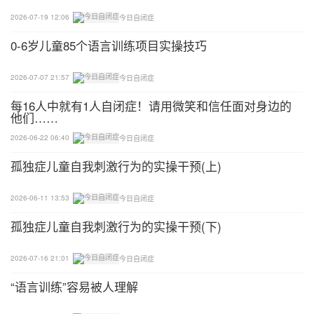
2026-07-19 12:06
今日自闭症
（4）跳绳：双腿跳、单腿跳、正跳、倒跳、花样跳
等，父母可以一起摇绳，让孩子跳。
0-6岁儿童85个语言训练项目实操技巧
（5）单脚站立练习：父母可以和孩子一起进行单脚
2026-07-07 21:57
今日自闭症
站立比赛，看谁站的时间长。也可以增加难度进行闭
每16人中就有1人自闭症！请用微笑和信任面对身边的
眼单脚站立练习。
他们……
2026-06-22 06:40
今日自闭症
（6）走平衡木：
孤独症儿童自我刺激行为的实操干预(上)
（7）跳皮筋：
2026-06-11 13:53
今日自闭症
（8）和孩子玩儿”撞拐“游戏
孤独症儿童自我刺激行为的实操干预(下)
2026-07-16 21:01
今日自闭症
“语言训练”容易被人理解