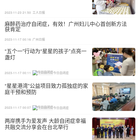
当然这个过程是需要时间的，家长要多想办法，试着
2023-11-23 21:50
工人日报
用各种方式来参与到孩子的活动中，让亲密接触变成
有趣的活动，平复孩子的不安，让孩子慢慢习惯与人
麻醉药治疗自闭症，有效！广州妇儿中心首创新方法
获肯定
接触。
2023-11-17 00:16
广州日报
“五个一”行动为“星星的孩子”点亮一
盏灯
2023-11-17 00:11
今日自闭症
“星星港湾”公益项目致力孤独症的家
庭干预和预防
2023-11-17 00:07
今日自闭症
两岸携手为爱发声 大龄自闭症幸福
共融交流分享会在台北举行