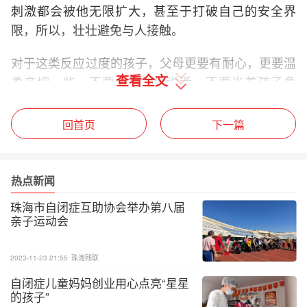
刺激都会被他无限扩大，甚至于打破自己的安全界
限，所以，壮壮避免与人接触。
对于这类反应过度的孩子，父母更要有耐心，更要温
查看全文
柔亲切一些，不要大声对他说话，不要当着孩子争
吵，避免给孩子带来过激刺激。父母应该给孩子一些
他所喜欢的感官刺激，让他放松下来，这样，孩子才
回首页
下一篇
能信任父母，才会接受父母成为自己的信任对象。
在陪伴孩子的过程中，我们一定要注意分寸，避免让
热点新闻
孩子感觉压力过大。不要抢夺孩子的玩具，不要大声
珠海市自闭症互助协会举办第八届
说话，而是要不经意地挡住她，让她来对付你从而拿
亲子运动会
到她想要的玩具。无论是说话还是动作，一定要放慢
速度，并对他微笑，像在做游戏一样。
2023-11-23 21:55
珠海残联
家长一定要尽可能让干扰变得放松、温和、好玩、有
自闭症儿童妈妈创业用心点亮“星星
的孩子”
趣，这样可以避免孩子使用重复性行为来逃避接触。