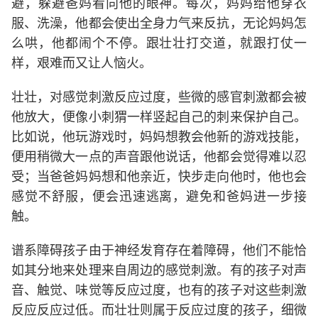
避，躲避爸妈看向他的眼神。每次，妈妈给他穿衣
服、洗澡，他都会使出全身力气来反抗，无论妈妈怎
么哄，他都闹个不停。跟壮壮打交道，就跟打仗一
样，艰难而又让人恼火。
壮壮，对感觉刺激反应过度，些微的感官刺激都会被
他放大，便像小刺猬一样竖起自己的刺来保护自己。
比如说，他玩游戏时，妈妈想教会他新的游戏技能，
便用稍微大一点的声音跟他说话，他都会觉得难以忍
受；当爸爸妈妈想和他亲近，快步走向他时，他也会
感觉不舒服，便会迅速逃离，避免和爸妈进一步接
触。
谱系障碍孩子由于神经发育存在着障碍，他们不能恰
如其分地来处理来自周边的感觉刺激。有的孩子对声
音、触觉、味觉等反应过度，也有的孩子对这些刺激
反应反应过低。而壮壮则属于反应过度的孩子，细微