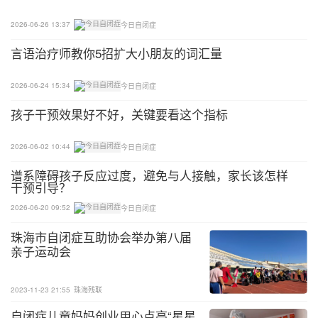
过，需要注意的是，每个孩子的限制性兴趣存在个体
差异，在实践过程中需要根据孩子的具体情况选择限
2026-06-26 13:37
今日自闭症
制性兴趣刺激，从孩子自身现实角度出发，制定干预
言语治疗师教你5招扩大小朋友的词汇量
目标和干预程序，展开适合孩子个人特点的活动。
2026-06-24 15:34
今日自闭症
02
孩子干预效果好不好，关键要看这个指标
将孩子的特殊兴趣化为干预利器
2026-06-02 10:44
今日自闭症
那么具体应该怎么利用限制性兴趣进行干预呢？这里
谱系障碍孩子反应过度，避免与人接触，家长该怎样
给出两点简单的建议：
干预引导？
2026-06-20 09:52
今日自闭症
第一，摆正心态，转变观念，细心观察，找到孩子的
珠海市自闭症互助协会举办第八届
特殊兴趣。
亲子运动会
孩子确诊自闭症后，大部分人更倾向于用“问题”导向
的眼光看待孩子的一举一动。孩子做什么都容易跟自
2023-11-23 21:55
珠海残联
闭症联系起来，总想要去矫正孩子的行为，把他变得
自闭症儿童妈妈创业用心点亮“星星