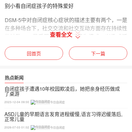
别小看自闭症孩子的特殊爱好
DSM-5中对自闭症核心症状的描述主要有两个，一是
在多种场合下，社交交流和社交互动方面存在持续性
查看全文
的缺陷；二是受限的，重复的行为模式、兴趣或活
动。
回首页
下一篇
限制性兴趣（也叫特殊兴趣）属于第二个核心症状，
具体指高度受限的固定的兴趣，其强度和专注度方面
是异常的。作为自闭症核心症状的描述之一，这充分
热点新闻
说明了限制性兴趣在自闭症谱系障碍个体中的普遍
自闭症孩子遭遇10年校园欺凌后，她把亲身经历做成
性。
了桌游
2023-12-04 09:00
今日自闭症
限制性兴趣是自闭症核心症状之一，是判断孩子是否
ASD儿童的早期语言发育进程缓慢,语言习得迟缓落后,
有自闭症的关键，也就是说，当这种症状出现在发展
正常儿童
异常的孩子身上时，孩子很大可能会被确诊为自闭
2026-07-03 01:02
今日自闭症
症，从这个角度来说，它是让一些家庭绝望的征兆！