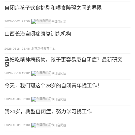
自闭症孩子饮食挑剔和喂食障碍之间的界限
但是，近年来，越来越多的研究发现限制性兴趣对自
闭症人士的人生具有积极作用和重要价值。
2026-06-21 21:56
今日自闭症
山西长治自闭症康复训练机构
2018年，RachelGrove和她的同事们在对荷兰成年自
闭症人士的研究中发现，特殊兴趣对成年自闭症人士
2026-06-21 23:46
北京越佳教育中心
的生活有积极的影响，能提高自闭症人士在社交和休
孕妇吃精神病药物，孩子更容易患自闭症？最新研究
闲领域的主观幸福感和满意度。而且研究最后还指
是
出，特殊兴趣通常是自闭症人士放松、充电和享受自
2026-06-10 19:02
今日自闭症
己生活的首选方式，而特殊兴趣得不到满足时，自闭
今天，我们帮这个26岁的自闭青年找工作！
症人士会感到焦虑和不安。
2023-12-04 06:00
今日自闭症
目前，限制性兴趣也被广泛运用到对自闭症人士认知
能力和社会技能的干预中，在教育教学、社会交往和
我24岁，典型自闭症，努力学习找工作
情绪管理等领域已经取得了较好的干预效果。
2023-12-04 06:00
今日自闭症
有研究发现，自闭症人士对特殊兴趣刺激独特的爱好