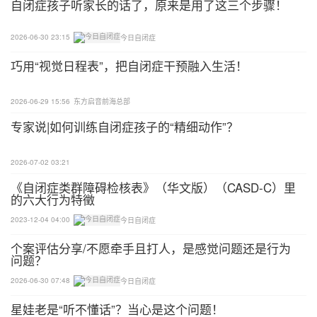
自闭症孩子听家长的话了，原来是用了这三个步骤！
和强烈的动机是干预的基础，围绕特殊兴趣组织活动
或者以特殊兴趣为目标行为实现的强化物，能够促进
2026-06-30 23:15
今日自闭症
积极目标的达成，实现自闭症人士在精细动作，感觉
巧用“视觉日程表”，把自闭症干预融入生活！
灵敏度、情感理解和社会交往技能等方面的发展。看
到这里，有些读者可能会好奇。自闭症限制性兴趣是
2026-06-29 15:56
东方启音前海总部
自闭症核心症状之一，即使知道它有这么多积极作
专家说|如何训练自闭症孩子的“精细动作”？
用，是不是也只能为专业人士所用？
2026-07-02 03:21
不可否认，专业人士因为知识的系统性和实操经验的
丰富性，在使用时能够很好地发挥它的作用。但是，
《自闭症类群障碍检核表》（华文版）（CASD-C）里
的六大行为特徵
可喜的是，限制性兴趣因其灵活性、可操作性、易上
2023-12-04 04:00
今日自闭症
手性等特点可以被教师、临床医师以及孩子父母广泛
使用。
个案评估分享/不愿牵手且打人，是感觉问题还是行为
问题？
家长在日常生活中，也可以围绕限制性兴趣开展游
2026-06-30 07:48
今日自闭症
戏，提升自闭症谱系障碍个体的整体认知水平。不
星娃老是“听不懂话”？当心是这个问题！