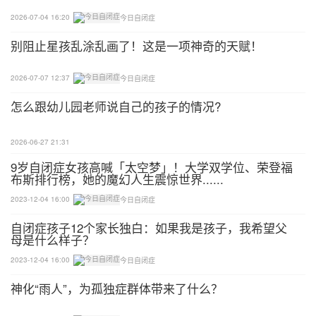
咬住小物体法——咬住小物体，让下颌保持高位坚持
2026-07-04 16:20
今日自闭症
10秒。
别阻止星孩乱涂乱画了！这是一项神奇的天赋！
杯子喝水法——咬住杯子边缘，让下颌保持高位，坚
2026-07-07 12:37
今日自闭症
持10秒。
怎么跟幼儿园老师说自己的孩子的情况?
唇的训练方法
2026-06-27 21:31
-促进治疗法-
9岁自闭症女孩高喊「太空梦」！大学双学位、荣登福
布斯排行榜，她的魔幻人生震惊世界......
唇肌张力过高的治疗
2023-12-04 16:00
今日自闭症
按摩面部法——治疗师的拇指放在学生下颌下面，其
自闭症孩子12个家长独白：如果我是孩子，我希望父
他手指在学生面部的远端逐步按摩，再到唇部揉按。
母是什么样子？
2023-12-04 16:00
今日自闭症
减少上唇回缩——鼻翼向口角位置拉伸、颧骨中点向
神化“雨人”，为孤独症群体带来了什么？
口角位置拉伸、上唇平行肌的按压。