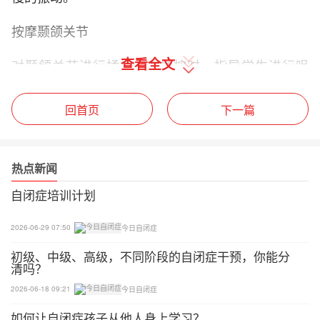
按摩颞颌关节
查看全文
对颞颌关节进行揉按，在揉按时，指导学生进行咀
嚼，放松颞颌关节。
回首页
下一篇
-自主运动-
咀嚼训练
热点新闻
把嘴张得最大，放入咀嚼器，在咀嚼时发/a/或/娃
自闭症培训计划
娃/。
2026-06-29 07:50
今日自闭症
下颌自我控制法
初级、中级、高级，不同阶段的自闭症干预，你能分
清吗？
指尖控制法——用手指感知下颌运动，手掌控制法-
2026-06-18 09:21
今日自闭症
用手掌感知下颌运动
如何让自闭症孩子从他人身上学习？