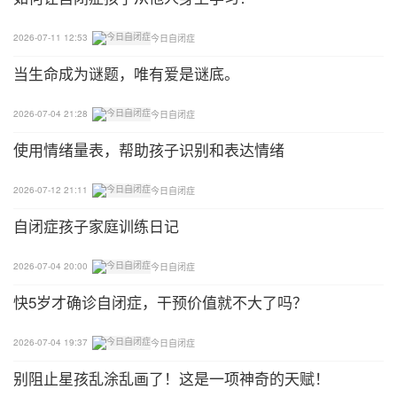
下颌分级控制法
2026-07-11 12:53
今日自闭症
低位控制法——咬住大咀嚼器或把咀嚼器竖起来，让
当生命成为谜题，唯有爱是谜底。
下颌保持低位，增加下颌运动的幅度。
2026-07-04 21:28
今日自闭症
大半开位控制法——用压舌板竖起，下颌咬住、发/o/
的音。
使用情绪量表，帮助孩子识别和表达情绪
小半开位控制法——扁平或小的咀嚼器咬住，发/e/的
2026-07-12 21:11
今日自闭症
音。
自闭症孩子家庭训练日记
高位控制法——把压舌板横向夹住，发/i/的音。
2026-07-04 20:00
今日自闭症
下颌稳定控制法
快5岁才确诊自闭症，干预价值就不大了吗？
咬住大物体法——咬住大咀嚼器，让下颌保持低位坚
2026-07-04 19:37
今日自闭症
持10秒。
别阻止星孩乱涂乱画了！这是一项神奇的天赋！