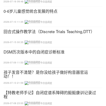
2026-07-16 09:48
今日自闭症
减少唇侧向回缩——首先，治疗师带上手套，拇指放
在学生腮部内侧，其余四指在脸颊外侧，向口正中位
0-6岁儿童感觉统合发展的特点
置拉伸。其次，治疗师两只手分别置于学生两侧脸
2026-07-10 11:35
今日自闭症
颊，向正中位置拉伸脸部肌肉。最后，治疗用拇指放
在学生脸颊一侧，其余四指放在另一侧，向正中位置
回合式操作教学法（Discrete Trials Teaching,DTT）
拉伸面部肌肉，放松面部肌肉，减少唇的侧向回缩。
2026-07-15 00:35
今日自闭症
减少下唇回缩——治疗师用拇指和食指从下唇的正中
DSM历次版本中的自闭症诊断标准
位置向唇的两边揉按。
2026-07-09 11:53
今日自闭症
唇肌张力低下的治疗
孩子发音不清楚？是你没给孩子做好构音器官运
动！！
协助指压法——治疗师用拇指指腹用力按压口轮匝肌
一周，其他手指弯曲置于下颌下面。
2026-07-13 21:59
今日自闭症
【特教老师手记】自闭症谱系障碍的毅毅康训记录过
自助指压法——治疗师用有弹性的球或玩具抵住学生
程
的唇部，让学生发/ba/或/pa/的音。
2026-07-08 23:00
今日自闭症