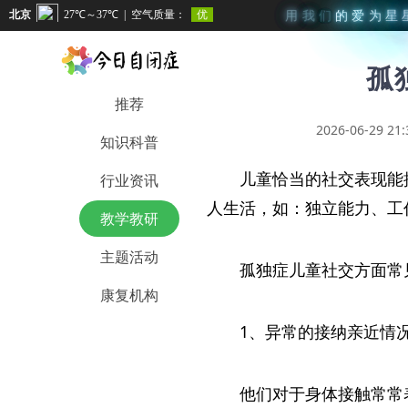
用
我
们
的
爱
为
星
孤
推荐
2026-06-29 21:
知识科普
儿童恰当的社交表现能
行业资讯
人生活，如：独立能力、工
教学教研
主题活动
孤独症儿童社交方面常
康复机构
1、异常的接纳亲近情
他们对于身体接触常常