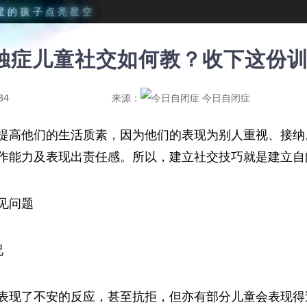
星
的
孩
子
点
亮
星
空
独症儿童社交如何教？收下这份
34
来源：
今日自闭症
提高他们的生活质素，因为他们的表现为别人重视、接纳
作能力及表现出责任感。所以，建立社交技巧就是建立自
见问题
况
表现了不安的反应，甚至抗拒，但亦有部分儿童会表现得