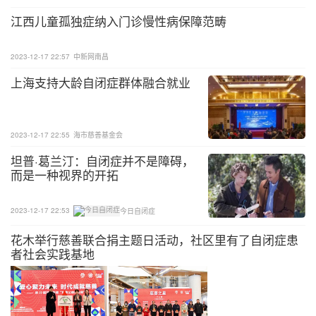
如果以上所有的方法都不奏效的话
江西儿童孤独症纳入门诊慢性病保障范畴
那就等他睡着的时候在剪
2023-12-17 22:57
中新网南昌
上海支持大龄自闭症群体融合就业
2023-12-17 22:55
海市慈善基金会
坦普·葛兰汀：自闭症并不是障碍，
而是一种视界的开拓
2023-12-17 22:53
今日自闭症
花木举行慈善联合捐主题日活动，社区里有了自闭症患
者社会实践基地