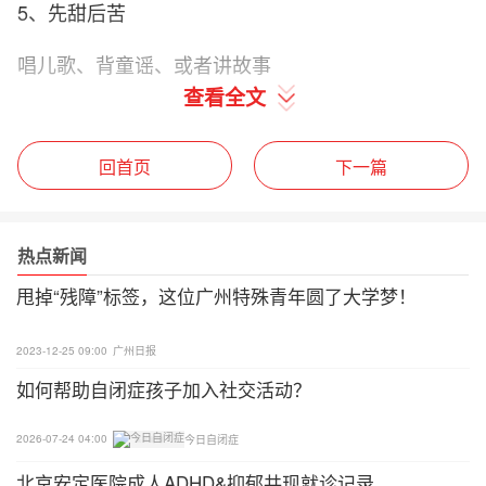
5、先甜后苦
唱儿歌、背童谣、或者讲故事
查看全文
选择在孩子最喜欢的活动中穿插进行
6、分散注意力
回首页
下一篇
当孩子全神贯注的观看
热点新闻
自己喜欢的电视节目的时候
甩掉“残障”标签，这位广州特殊青年圆了大学梦！
给他修剪。
2023-12-25 09:00
广州日报
7、选择工具
如何帮助自闭症孩子加入社交活动？
比起传统的指甲刀，指甲锉更容易忍受
2026-07-24 04:00
今日自闭症
而且修好的指甲比较圆滑
北京安定医院成人ADHD&抑郁共现就诊记录