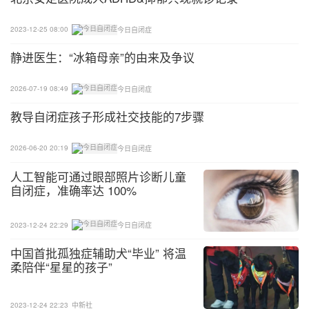
每过几天都要修剪一下
2023-12-25 08:00
今日自闭症
静进医生：“冰箱母亲”的由来及争议
孩子的指甲长得很快
2026-07-19 08:49
今日自闭症
有些特制的指甲钳带有放大镜（可以减少剪到皮肤的
可能）和大手柄（以便更好的控制修剪）。
教导自闭症孩子形成社交技能的7步骤
还有一种指甲刀是塑料刀片，面板有个槽，当孩子的
2026-06-20 20:19
今日自闭症
手指伸进去时候不会剪到手指头，还可以避免让孩子
人工智能可通过眼部照片诊断儿童
看到剪刀的机械部件。
自闭症，准确率达 100%
另外一种指甲刀设计有一个塑料安全保护装置和一个
2023-12-24 22:29
今日自闭症
放在下面的安全保护拉环，可以把你的手指插进去，
中国首批孤独症辅助犬“毕业” 将温
让你的手更稳。
柔陪伴“星星的孩子”
8、睡后再剪
2023-12-24 22:23
中新社