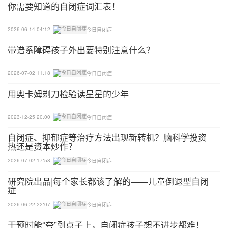
你需要知道的自闭症词汇表！
2026-06-14 04:12
今日自闭症
带谱系障碍孩子外出要特别注意什么？
2026-07-02 11:18
今日自闭症
用奥卡姆剃刀检验读星星的少年
2023-12-25 20:00
今日自闭症
自闭症、抑郁症等治疗方法出现新转机？脑科学投资
热还是资本炒作？
2026-07-02 17:58
今日自闭症
研究院出品|每个家长都该了解的——儿童倒退型自闭
症
2026-06-22 22:07
今日自闭症
干预时能“夸”到点子上，自闭症孩子想不进步都难！