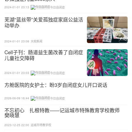
2024-01-01 23:13
今日自闭症
芜湖“蓝丝带”关爱孤独症家庭公益活
动举办
2024-01-01 23:08
大皖新闻
Cell子刊：肠道益生菌改善了自闭症
儿童社交障碍
2024-01-01 23:03
今日自闭症
方舱医院的女护士：盼3岁自闭症女儿开口说话
2026-06-09 16:44
今日自闭症
不忘初心 扎根特教——记运城市特殊教育学校教师
樊晓慧
2023-12-25 22:00
运城市特教学校