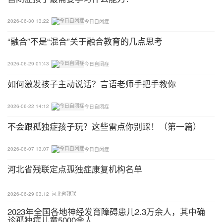
的方法来用才有较佳的效果。（行为矫正）例如：家
长一方面制止孩子咬手指，另一方面要强化孩子把手
2026-06-30 13:22
今日自闭症
放好。当孩子能习惯地把手放在膝头上，他便不能咬
“融合”不是“混合”关于融合教育的几点思考
手指。
2026-06-29 01:43
今日自闭症
11．惩罚：留意所用的惩罚方法：使用这方法必须留
如何激发孩子主动说话？言语老师手把手教你
意三个原则——
1）要观察孩子的反应，孩子必须感觉到我们所用的
2026-06-22 14:12
今日自闭症
方法对他来说是惩罚；
不会跟孤独症孩子玩？这些雷点你别踩！（第一篇）
2）孩子能明白并接纳我们的惩罚；
2026-06-07 13:07
今日自闭症
河北省残联定点孤独症康复机构名单
3）掌握孩子稍微平静的时候，建立孩子恰当的行
为。惩罚并不是一个很理想的处理问题行为的方法。
2026-06-29 03:12
河北省残联
这方法较以上的方法效果来的比较快，但过分运用惩
2023年全国各地神经发育障碍患儿2.3万余人，其中确
罚，会直接影响彼此间的关系及孩子对人的信任。
诊孤独症儿童5000余人