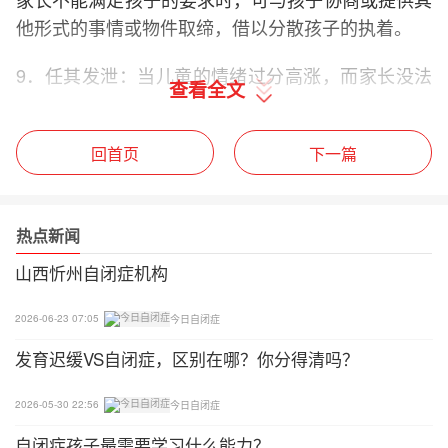
他形式的事情或物件取缔，借以分散孩子的执着。
9．任其发泄：当儿童的情绪过分高涨，而家长没法
查看全文
把孩子的情绪安定下来时，找个安全的空间或可接受
的方法，让孩子把不满的情绪抒发出来。这方法未尝
回首页
下一篇
不可，这样做可以让孩子和自己有个空间把情绪安抚
下来，但这并不是一个积极处理问题的方法。儿童的
问题仍未得到恰当的解决。这只是一种缓冲的办法，
热点新闻
家长切勿忘记正视孩子的问题，想办法把孩子的问题
解决，这样做才能产生较长远而良好的效果，同时不
山西忻州自闭症机构
会让孩子钻进牛角尖，行为和思想变得固执而偏激。
2026-06-23 07:05
今日自闭症
10．制止：在简单的问题上，家长可尝试制止孩子不
发育迟缓VS自闭症，区别在哪？你分得清吗？
恰当的行为，我们可以口头提示或以行动来制止孩子
的行为。但经验告诉我们，这个方法的成效多不能持
2026-05-30 22:56
今日自闭症
久，收效不大。它需要家长不断的坚持，及配合其他
自闭症孩子最需要学习什么能力？