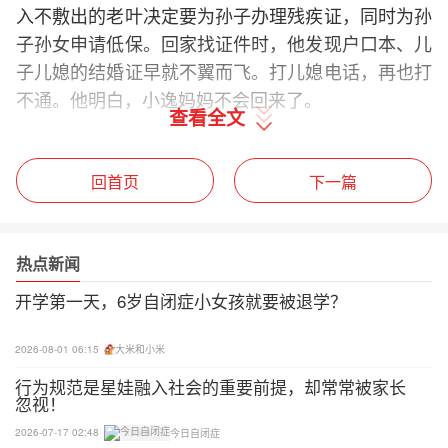
入不敷出的老叶决定要为孙子办理残疾证，同时为孙
子孙女申请低保。回家找证件时，他发现户口本、儿
子儿媳的结婚证早就不翼而飞。打儿媳电话，再也打
不通。他明白，小逸妈妈不会回来了。
查看全文
除了经济压力，还有干预方面的困境。
回首页
下一篇
小逸所在机构负责人卢老师回忆，小逸2018年刚来
时，能力很差，无语言，无发音、行为刻板，情绪不
稳定，认知理解也很糟糕，更不会主动与他人交往。
热点新闻
卢老师表示，干预多年，他从没见过孩子妈妈。两位
开学第一天，6岁自闭症小女孩就要被退学？
老人无法居家配合干预，训练起来难度很大。
2026-08-01 06:15
大米和小米
老两口不懂干预，只有让孙子好起来的决心，孩子学
不会，他们就重复教，十遍百遍教不会，就教一千
行为规范是星娃融入社会的重要前提，却常常被家长
忽视！
遍。
2026-07-17 02:48
今日自闭症