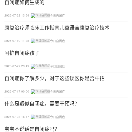
自闭症如何生成的
了找到儿媳，他多次到民政局、妇联求助，也去派出
所报案，但没有任何结果。
2026-07-22 13:59
今日自闭症
三胞胎儿子渐渐长大
康复治疗师临床工作指南儿童语言康复治疗技术
但他们同时被诊断为自闭症
2026-07-19 11:35
今日自闭症
呵护自闭症孩子
肖月（化名）至今都有些难以相信，自己的三胞胎儿
子（同卵）竟同时被诊断为自闭症。
2026-07-29 23:49
今日自闭症
他们的自闭症特质很明显，马上6岁了，老大老二的
自闭症你了解多少，对于这些误区你是否中招
语言还停留在一两个字，情绪问题突出，极少表达情
感。老三会简单的语言沟通，会提要求，能感受到妈
2026-07-17 00:00
今日自闭症
妈的喜怒哀乐，但也很调皮，行为问题较多。
什么是疑似自闭症，需要干预吗？
肖月依旧记得他们生下来一个个都长着双大眼睛，一
2026-07-28 16:17
今日自闭症
副聪明机灵的模样。1岁多时，3个宝宝都会主动叫爸
宝宝不说话是自闭症吗？
爸、妈妈、爷爷、奶奶，会提1-2个字的日常生活要