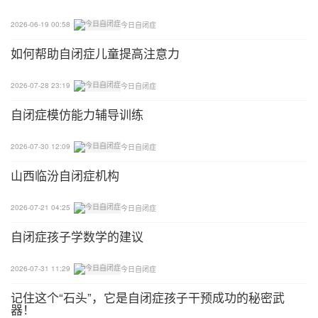
求，还会指认地垫上的图画.....
2026-06-19 00:58
今日自闭症
但一切他们长到3岁时就变了，他们不约而同地不再
如何帮助自闭症儿童提高注意力
开口说话，变得脾气暴躁，爱哭闹，眼神也渐渐暗
2026-07-28 23:19
今日自闭症
淡。肖月带着他们跑了北京多家医院，最终3个孩子
都被诊断为自闭症——倒退型。
自闭症模仿能力辅导训练
3个孩子的降生带来的欢笑，渐渐被泪水和汗水取
2026-07-30 12:09
今日自闭症
代。
山西临汾自闭症机构
肖月辞去了工作，一边和爷爷奶奶带孩子干预，一边
2026-07-21 04:25
今日自闭症
做些兼职补贴家用。
​自闭症孩子学数学的建议
每天周旋在3个孩子和家庭琐事中间，肖月感觉自己
像个灭火队员，但她却很少诉说自己的辛苦与压力，
2026-07-31 11:29
今日自闭症
毕竟丈夫才是那个扛起家庭重担，养家里7口人的顶
记住这个“石头”，它是自闭症孩子干预成功的秘密武
器！
梁柱。