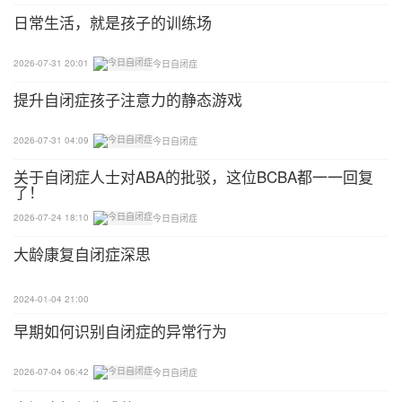
他们想教会孙子生活自理，想把孙女抚养得有爱心，
日常生活，就是孩子的训练场
有责任心。
2026-07-31 20:01
今日自闭症
值得安慰是，现在的小逸终于会叫爷爷奶奶了，日常
提升自闭症孩子注意力的静态游戏
的认知也懂了一些，在机构能乖乖配合老师，行为和
情绪有了好转，也能自己穿衣服，妹妹也顺利上了小
2026-07-31 04:09
今日自闭症
学。
关于自闭症人士对ABA的批驳，这位BCBA都一一回复
了！
可老两口时间、精力似乎都不够了，老叶今年76岁，
高血压高血糖还有白内障，老叶老伴去年动了3次手
2026-07-24 18:10
今日自闭症
术，腰椎颈椎都有问题，还中了风，半边身子麻痹。
大龄康复自闭症深思
老叶不知道还能为两个孩子遮风挡雨多久，可他不敢
2024-01-04 21:00
倒下，“哪一天我们老两口要是走了，两个孩子怎么
早期如何识别自闭症的异常行为
办。”
2026-07-04 06:42
今日自闭症
老叶将孙子孙女唯一的希望寄托在孩子妈妈身上，为