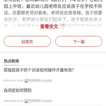
园上中班，最近幼儿园老师反应说孩子在学校不听
话，总要跟老师对着来，老师说去滑滑梯，孩子就要
去扒沙，老师说小朋友们起床了，孩子就坐在床上
哭，一哭就是半个多小时，上课时规则意识也比较
查看全文
差，会不顾老师在讲课就站起来去玩具区玩。在家依
赖性比较强，吃饭还需要奶奶喂，早晨起床时如果没
回首页
下一篇
睡醒，或者有时要求没有被满足，会持续地哭闹，打
妈妈，言语还不太清晰，妈妈给他讲故事大部分时间
都听不进去，但玩积木可以一个人玩很久。分析孩子
热点新闻
的种种表现，可能是因为语言表达能力不够而衍生出
孤独症孩子的个训该如何操作才最有效？
的各种行为问题和情绪问题。请问如果想改善的话，
可以先从哪方面入手解决，还可能有什么其他我们没
2026-06-10 10:30
今日自闭症
有考虑到原因，导致孩子出现这些问题呢？期待老师
自闭症如何预防
解惑，谢谢老师！
2026-06-28 07:35
今日自闭症
雨林老师