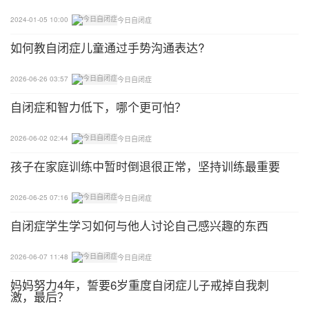
感统）全都是在教室里挣扎和哭闹。孩子连踢带踹，
2024-01-05 10:00
今日自闭症
哭着做任务。有什么办法么？
如何教自闭症儿童通过手势沟通表达?
雨林老师
2026-06-26 03:57
今日自闭症
（BCBA）
自闭症和智力低下，哪个更可怕？
哈啰～可能可以思考一下个训和游戏课程其他课程有
2026-06-02 02:44
今日自闭症
哪些差别？为什么孩子的哭闹行为没有跨每个情境？
孩子在家庭训练中暂时倒退很正常，坚持训练最重要
环境上是不是有什么差别？是时间点？还是人员差
别？还是其他？了解一下还是有哭闹的原因是什么？
2026-06-25 07:16
今日自闭症
可能可以试试的方式：
自闭症学生学习如何与他人讨论自己感兴趣的东西
1.预想孩子可能想要表达的需求，用图卡呈现，教哭
2026-06-07 11:48
今日自闭症
闹以外的替代方式。
妈妈努力4年，誓要6岁重度自闭症儿子戒掉自我刺
激，最后？