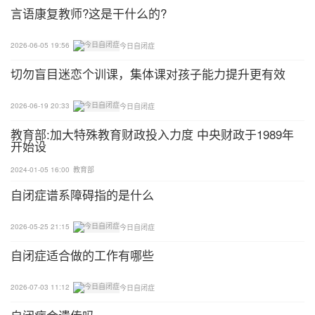
言语康复教师?这是干什么的?
（BCBA）
2026-06-05 19:56
今日自闭症
描述挺详细的！总体看起来应该要先帮助孩子能够表
切勿盲目迷恋个训课，集体课对孩子能力提升更有效
达他的需求，口语能力不足的话，可以考虑图卡、图
片、常用手势。和孩子讲规则、讲理的时候，也可以
2026-06-19 20:33
今日自闭症
搭配图片，或是简单地拿一张纸和笔，简单地画竹竿
教育部:加大特殊教育财政投入力度 中央财政于1989年
人来配合讲解，孩子应该比较能具体理解。在游乐场
开始设
可以给孩子有限度的选择，通常孩子能掌握一些选
2024-01-05 16:00
教育部
择，会比较开心、愿意配合。
自闭症谱系障碍指的是什么
午觉起来的活动是什么呢？可以安排孩子特别感兴趣
2026-05-25 21:15
今日自闭症
的活动，搭配计时器/沙漏给孩子有限度的延迟时
间。提升故事本身的有趣性，让小朋友选他有兴趣的
自闭症适合做的工作有哪些
画，加上如果专心听故事或是回答问题，就可以得到
一块积木，越专心就可获得越多积木，讲完故事后可
2026-07-03 11:12
今日自闭症
以玩。