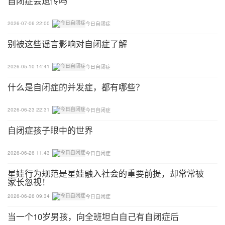
自闭症会遗传吗
提供一些简单的想法，让您同事参考看看喔！
2026-07-06 22:00
今日自闭症
别被这些谣言影响对自闭症了解
有一个孩子，5岁，自闭症中度，认知还不错，但是
理解较差，有非常多的鹦鹉学舌，影响到了课堂和其
2026-05-10 14:41
今日自闭症
他小朋友，有没有什么办法可以减少鹦鹉学舌？
什么是自闭症的并发症，都有哪些？
萤之光老师
2026-06-23 22:31
今日自闭症
1.一对一做互动式语言，从ABLLSH1开始做。
自闭症孩子眼中的世界
2.DTT教他看到安静的手势，就嘴巴闭上。
2026-06-26 11:43
今日自闭症
之前有个特别难教的，我是用一根棒棒糖，塞他嘴
星娃行为规范是星娃融入社会的重要前提，却常常被
家长忽视！
巴，吃着棒棒糖就不会跟着说，或者自言自语。
2026-06-26 09:34
今日自闭症
老师，是这样的：有一个四岁的小朋友，来上课，除
当一个10岁男孩，向全班坦白自己有自闭症后
了个训和游戏课，其余的课（精细，认知，社交课，