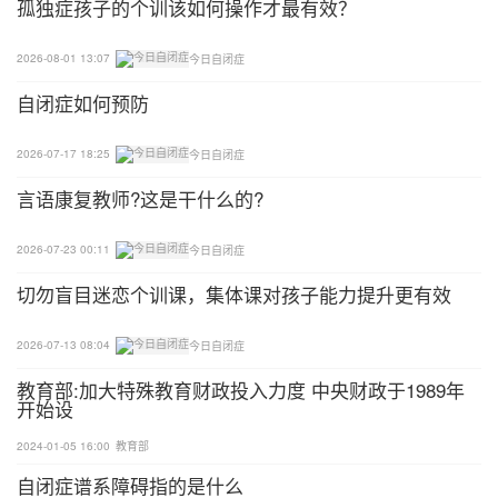
孤独症孩子的个训该如何操作才最有效？
题，为什么孩子在家里面都是好好的，一到外面就开
始出问题，哭闹，粘着家人不放?
2026-08-01 13:07
今日自闭症
自闭症如何预防
凯爸想说，你把一个自闭症孩子领到一个陌生的社会
大环境里，和把凯爸扔到非洲索马里一个样子。凯爸
2026-07-17 18:25
今日自闭症
要是在摩加迪沙街头见到一个中国人，也会抱着他的
言语康复教师?这是干什么的?
大腿不放痛哭流涕。。。。
2026-07-23 00:11
今日自闭症
开个玩笑啦，这不是问题。问题是你要找出原因，是
感知觉异常的问题啊，还是为了得到满足，还是缺乏
切勿盲目迷恋个训课，集体课对孩子能力提升更有效
安全感等等。
2026-07-13 08:04
今日自闭症
出现了问题行为，不知道原因？不知道解决方法？如
教育部:加大特殊教育财政投入力度 中央财政于1989年
何解决？不得不说，有些家长很“很聪明”。
开始设
2024-01-05 16:00
教育部
“我不领出去好了”
自闭症谱系障碍指的是什么