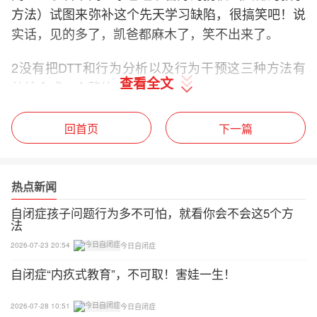
方法）试图来弥补这个先天学习缺陷，很搞笑吧！说
实话，见的多了，凯爸都麻木了，笑不出来了。
2没有把DTT和行为分析以及行为干预这三种方法有
查看全文
效结合成一个整体
确切点说，学是学了，就是连不到一块，于是乎，问
回首页
下一篇
题出来了。在这里，凯爸会举例说明这个问题有多严
重。
热点新闻
先以家庭桌面教学为例：
自闭症孩子问题行为多不可怕，就看你会不会这5个方
法
一节课就算三十分钟吧,你会发现好多家长不是在上
课，其中至少二十分钟是在和孩子怄气，确切的说是
2026-07-23 20:54
今日自闭症
被孩子的问题行为搞得焦头烂额。
自闭症“内疚式教育”，不可取！害娃一生！
这不是问题，真正的问题是，家长分析不出原因，找
2026-07-28 10:51
今日自闭症