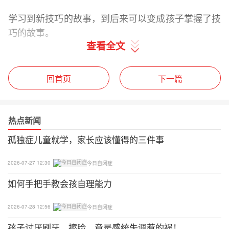
学习到新技巧的故事，到后来可以变成孩子掌握了技
巧的故事。
查看全文
这就把一个指导性的社交故事变成一个表扬性的故事
了。
回首页
下一篇
6.内容与强化物与时俱进（不断对信息进行更新、积
累）。
热点新闻
在大家对孩子进行强化时，强化物可以选择当下更加
孤独症儿童就学，家长应该懂得的三件事
流行的强化物哟~
2026-07-27 12:30
今日自闭症
如何手把手教会孩自理能力
2026-07-28 12:56
今日自闭症
孩子讨厌刷牙、擦脸，竟是感统失调惹的祸！