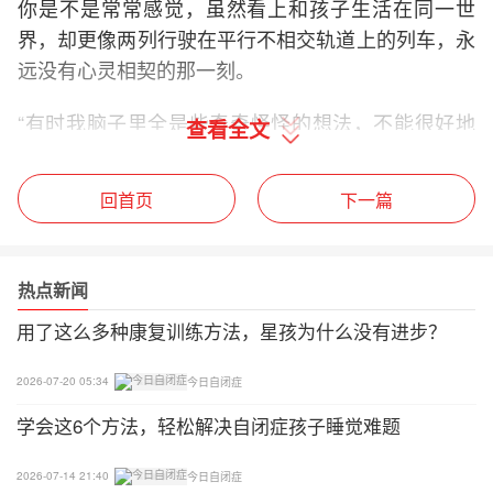
你是不是常常感觉，虽然看上和孩子生活在同一世
界，却更像两列行驶在平行不相交轨道上的列车，永
远没有心灵相契的那一刻。
“有时我脑子里全是些奇奇怪怪的想法，不能很好地
查看全文
控制自己的身体，做出一些怪诞或吓人的举动。有时
我感觉房间不断缩小向我逼近，引起我的幽闭恐惧，
回首页
下一篇
就算身处最广阔的太空也无法摆脱。”
“不知道为什么，我能‘听见’颜色，这太奇特了。比如
热点新闻
我听到一个词‘人行道’，就能看见它有着像核桃一样
的颜色，在我看来，颜色和词语是一样的。”
用了这么多种康复训练方法，星孩为什么没有进步？
“人们的言行并不总是一致，他们看起来非常难过，
2026-07-20 05:34
今日自闭症
在哭泣，但嘴里却念叨着：‘真是太快乐了！’”
学会这6个方法，轻松解决自闭症孩子睡觉难题
这则短片里，我印象最深的是那句——“帮助我，你
2026-07-14 21:40
今日自闭症