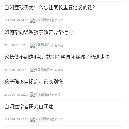
可以听我说说话，和我聊聊天，带我一块玩，我总会
自闭症孩子为什么想让家长重复他说的话？
跟上的。”
2026-07-19 04:30
今日自闭症
他们为什么无法直视你的眼睛？
如何帮助谱系孩子改善异常行为
自闭症的典型表现之一就是回避与他人的眼神接触，
这可以用于早期筛选和诊断，然而，我们尚不知为什
2026-07-21 09:40
今日自闭症
么他们很少接触别人的眼神，不过对于部分自闭症人
家长做不到这4点，就别指望自闭症孩子能进步快
士的采访有助于回答这个问题。
2026-07-10 16:40
今日自闭症
如果别人这样紧紧看着我，“我感觉自己很像一只显
孩子确诊自闭症，家长别慌
微镜下的昆虫”“我感觉自己要烧起来了”“感觉自己犯
了错或脸上有什么东西”“像没穿衣服”……
2026-07-15 22:35
今日自闭症
部分自闭症人士告诉我们，之所以无法直视别人的眼
自闭症学者研究自闭症
睛，是因为眼神传递着太多信息，如果把精力放在处
理别人的表情，以及从他们眼睛里看到的东西上面，
2026-07-23 13:00
今日自闭症
他根本就不知道发生了什么事情。