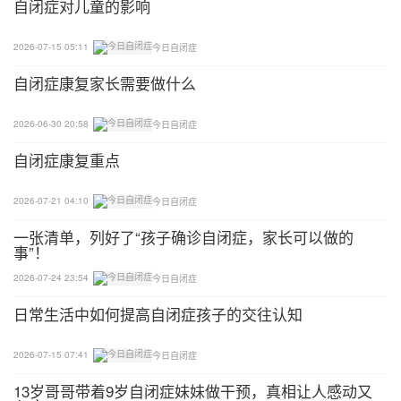
自闭症对儿童的影响
一颗平常心最是难得
2026-07-15 05:11
今日自闭症
自闭症康复家长需要做什么
Sean是个自闭症孩子，他有哪些与众不同之处呢：
喜欢固定的饮食；喜欢把玩具火车排成一排；喜欢每
2026-06-30 20:58
今日自闭症
天三点钟去散步；不会与人眼睛交流；有一点敏
自闭症康复重点
感……
简单温馨的迪士尼动画短片讲了三个普通孩子和一个
2026-07-21 04:10
今日自闭症
自闭症孩子Sean相处的故事。以普通孩子的视角告
一张清单，列好了“孩子确诊自闭症，家长可以做的
事”！
知了自闭症孩子的几个重要特征，让大家用平常的心
态看待自闭症孩子Sean。
2026-07-24 23:54
今日自闭症
​日常生活中如何提高自闭症孩子的交往认知
从游戏中观察孩子是否有自闭症倾向
2026-07-15 07:41
今日自闭症
孤独症康复讲究早发现、早诊断、早干预，很多家长
等孩子确诊后回想起来，哦，原来孩子以前在某些方
13岁哥哥带着9岁自闭症妹妹做干预，真相让人感动又