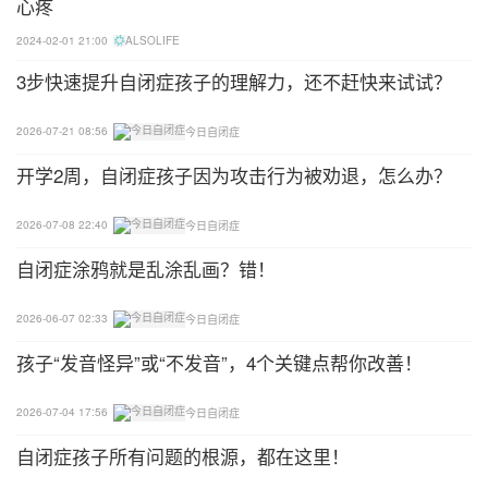
心疼
面已经不对劲了，而自己没有引起重视，耽误了治疗
2024-02-01 21:00
ALSOLIFE
时间。
3步快速提升自闭症孩子的理解力，还不赶快来试试？
首都医科大学附属北京儿童医院儿童保健中心副主
任、副主任医师马扬也曾经撰写过一篇文章，《孤独
2026-07-21 08:56
今日自闭症
症的早期识别》，对于自闭症症的早期症状表现，临
开学2周，自闭症孩子因为攻击行为被劝退，怎么办？
床上有一些预警征象，分享给大家。
2026-07-08 22:40
今日自闭症
通过NT儿童和自闭症儿童在游戏中的不同表现，教
自闭症涂鸦就是乱涂乱画？错！
会大家识别孩子可能孤独症——
2026-06-07 02:33
今日自闭症
◆普通孩子的游戏行为：让其他人参与游戏；表现出
有意义、有目的的假扮游戏行为；对人微笑以分享快
孩子“发音怪异”或“不发音”，4个关键点帮你改善！
乐；通过模仿与他人保持同步。
2026-07-04 17:56
今日自闭症
◆自闭症孩子的游戏行为：对某物有着异常强烈的兴
自闭症孩子所有问题的根源，都在这里！
趣；不让他人加入游戏；叫名不应；喜欢挠痒痒但不